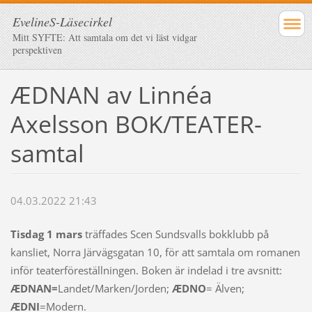
EvelineS-Läsecirkel
Mitt SYFTE: Att samtala om det vi läst vidgar
perspektiven
ÆDNAN av Linnéa
Axelsson BOK/TEATER-
samtal
04.03.2022 21:43
Tisdag 1 mars
träffades Scen Sundsvalls bokklubb på
kansliet, Norra Järvägsgatan 10, för att samtala om romanen
inför teaterföreställningen. Boken är indelad i tre avsnitt:
ÆDNAN=
Landet/Marken/Jorden;
ÆDNO
= Älven;
ÆDNI
=Modern.