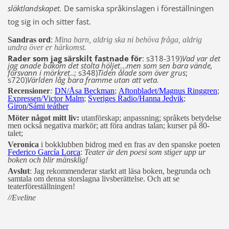
släktlandskapet.
De samiska språkinslagen i föreställningen
tog sig in och sitter fast.
Sandras ord
:
Mina barn, aldrig ska ni behöva fråga, aldrig
undra över er härkomst.
Rader som jag särskilt fastnade för
: s318-319)
Vad var det
jag anade bakom det stolta höljet
...
men som sen bara vände,
försvann i mörkret
..; s348)
Tiden ålade som över grus
;
s720)
Världen låg bara framme utan att veta.
Recensioner
:
DN/Åsa Beckman
;
Aftonbladet/Magnus Ringgren
;
Expressen/Victor Malm
;
Sveriges Radio/Hanna Jedvik
;
Giron/Sámi teáther
Möter något mitt liv:
utanförskap; anpassning; språkets betydelse
men också negativa markör; att föra andras talan; kurser på 80-
talet;
Veronica
i bokklubben bidrog med en fras av den spanske poeten
Federico García Lorca
:
T
eater är den poesi som stiger upp ur
boken och blir mänsklig!
Avslut
: Jag rekommenderar starkt att läsa boken, begrunda och
samtala om denna storslagna livsberättelse. Och att se
teaterföreställningen!
//Eveline