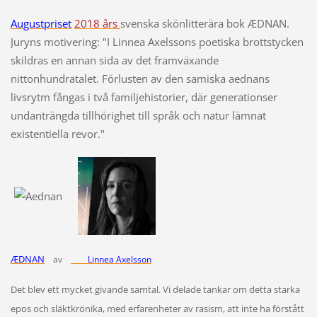
Augustpriset
2018 års
svenska skönlitterära bok ÆDNAN.
Juryns motivering: "I Linnea Axelssons poetiska brottstycken
skildras en annan sida av det framväxande
nittonhundratalet. Förlusten av den samiska aednans
livsrytm fångas i två familjehistorier, där generationser
undanträngda tillhörighet till språk och natur lämnat
existentiella revor."
ÆDNAN
av
Linnea Axelsson
Det blev ett mycket givande samtal. Vi delade tankar om detta starka
epos och släktkrönika, med erfarenheter av rasism, att inte ha förstått