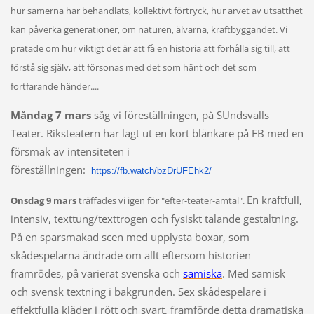
hur samerna har behandlats, kollektivt förtryck, hur arvet av utsatthet
kan påverka generationer, om naturen, älvarna, kraftbyggandet. Vi
pratade om hur viktigt det är att få en historia att förhålla sig till, att
förstå sig själv, att försonas med det som hänt och det som
fortfarande händer....
Måndag 7 mars
såg vi föreställningen, på SUndsvalls
Teater. Riksteatern har lagt ut en kort blänkare på FB med en
försmak av intensiteten i
föreställningen:
https://fb.watch/bzDrUFEhk2/
En kraftfull,
Onsdag 9 mars
träffades vi igen för "efter-teater-amtal".
intensiv, texttung/texttrogen och fysiskt talande gestaltning.
På en sparsmakad scen med upplysta boxar, som
skådespelarna ändrade om allt eftersom historien
framrödes, på varierat svenska och
samiska
. Med samisk
och svensk textning i bakgrunden.
Sex skådespelare i
effektfulla kläder i rött och svart, framförde detta dramatiska