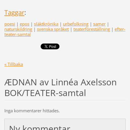
Taggar
:
poesi
|
epos
|
släktkrönika
|
urbefolkning
|
samer
|
naturskildring
|
svenska språket
|
teaterföreställning
|
efter-
teater-samtal
« Tillbaka
ÆDNAN av Linnéa Axelsson
BOK/TEATER-samtal
Inga kommentarer hittades.
Ny kommentar