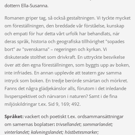
dottern
Ella-Susanna.
Romanen griper tag, så också gestaltningen. Vi tyckte mycket
om föreställningen, den breddade vår förståelse, kunskap
och empati för hur detta vårt urfolk har behandlats, när
deras språk, historia och geografiska tillhörighet "sopades
bort" av "svenskarna" – regeringen och kyrkan. Vi
diskuterade stolthet som drivkraft.
En uttryckte besvikelse
över att den egna föreställningen, som byggts upp av boken,
inte infriades. En annan upplevde att teatern gav samma
intryck som boken. En tredje berörde smärtan och mörkret.
Fanns det några glädjekänslor alls, förutom i det inledande
livsperspektivet och närvaron i naturen? Samt i de fina
miljöskildringar t.ex. Sid 9, 169; 492.
Språket:
vackert och poetiskt t.ex. ordsammansättningar
om samernas boplatser
:
trivsellandet
;
sommarlandet;
vinterlandet;
kalvningslandet; höstbetesmarker;