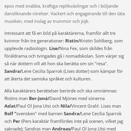
epos med snabba, kraftiga replikväxlingar och i böljande
dansliknande rörelser. Vackert och engagerande till den täta
musiken, med inslag av trummor och jojk.
Intressant att få en bild på karaktärerna, framför allt tre
kvinnor från tre generationer:
Ristin/
Kristin Sohlberg
, som
upplevde rasbiologin.
Lise/
Nina Fex
, som skildes från
föräldrarna och tvingades gå i nomadskolan. Som värjer sig
så när dottern vill att hon ska berätta om sin "resa".
Sandra/
Lene Cecilia Sparrok
(Lises dotter) som kämpar för
att återta det samiska språket och kulturen.
Alla karaktärers berättelser berörde och ska omnämnas:
Ristins man
Ber-Joná/
David Mjönes med
sönerna
Aslat/
Paul Ol Jona Utsi och
Nila/
Vincent Grahl.
Lises man
Rolf "
svensken" med barnen
Sandra/
Lene Cecilia Sparrok
och
Per
(Pers karaktär framfördes inte på scenen, vilket jag
saknade); Sandras man
Andreas/
Paul Ol Jona Utsi med