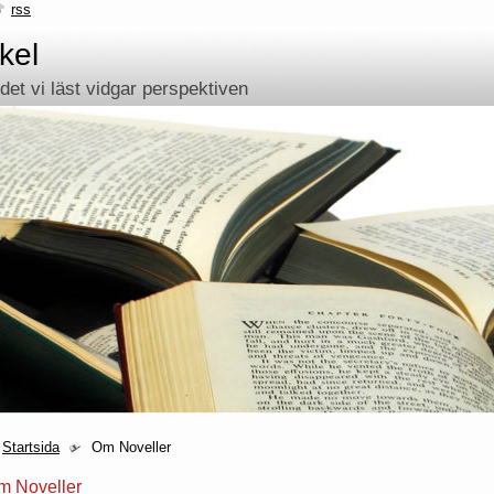
rss
kel
et vi läst vidgar perspektiven
Startsida
Om Noveller
m Noveller