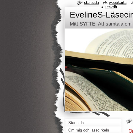
startsida
webbkarta
utskrift
EvelineS-Läsecir
Mitt SYFTE: Att samtala om d
Startsida
Om mig och läsecirkeln
O