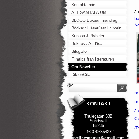
Kontakta mig
Ju
ATT SAMTALA OM
bo
BLOGG Boksammandrag
No
Böcker vi läser/läst i cirkeln
Kuriosa & Nyheter
Boktips / Att läsa
Bildgalleri
Filmtips från litteraturen
Om Noveller
Dikter/Citat
nr
nr
KONTAKT
Ja
Thulegatan 33B
G
Sundsvall
85236
/E
+46.0706554282
evelines
antner@g
mail.com