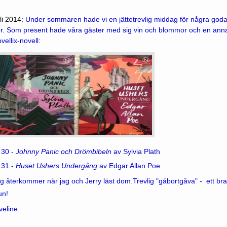
li 2014:
Under sommaren hade vi en jättetrevlig middag för några goda 
r. Som present hade våra gäster med sig vin och blommor och en annan t
vellix-novell:
 30 -
Johnny Panic och Drömbibeln
av Sylvia Plath
 31 -
Huset Ushers Undergång
av Edgar Allan Poe
g återkommer när jag och
Jerry läst dom.Trevlig "gåbortgåva" - ett bra t
un!
veline