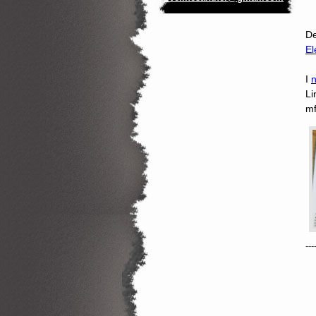
De
El
I
n
Li
mf
---