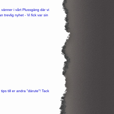
vänner i vårt Plussgäng där vi
revlig nyhet - Vi fick var sin
ips till er andra "därute"! Tack