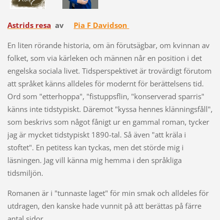
Astrids resa
av
Pia F Davidson
En liten rörande historia, om än förutsägbar, om kvinnan av
folket, som via kärleken och männen når en position i det
engelska sociala livet. Tidsperspektivet är trovärdigt förutom
att språket känns alldeles för modernt för berättelsens tid.
Ord som "etterhoppa", "fistuppsflin, "konserverad sparris"
känns inte tidstypiskt. Däremot "kyssa hennes klänningsfåll",
som beskrivs som något fånigt ur en gammal roman, tycker
jag är mycket tidstypiskt 1890-tal. Så även "att kräla i
stoftet". En petitess kan tyckas, men det störde mig i
läsningen. Jag vill känna mig hemma i den språkliga
tidsmiljön.
Romanen är i "tunnaste laget" för min smak och alldeles för
utdragen, den kanske hade vunnit på att berättas på färre
antal sidor.