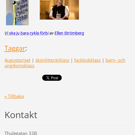
Vi ska ju bara cykla förbi
av
Ellen Strömberg
Taggar
:
Augustpriset
|
skönlitterärklass
|
fackbokklass
|
barn- och
ungdomsklass
« Tillbaka
Kontakt
Thulegatan 33B