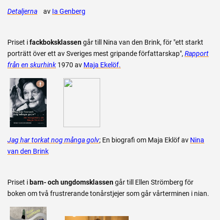
Detaljerna
av
Ia Genberg
Priset i
fackboksklassen
går till Nina van den Brink, för "ett starkt
porträtt över ett av Sveriges mest gripande författarskap",
Rapport
från en skurhink
1970 av
Maja Ekelöf.
Jag har torkat nog många golv
;
En biografi om Maja Eklöf
av
Nina
van den Brink
Priset i
barn- och ungdomsklassen
går till Ellen Strömberg för
boken om två frustrerande tonårstjejer som går vårterminen i nian.