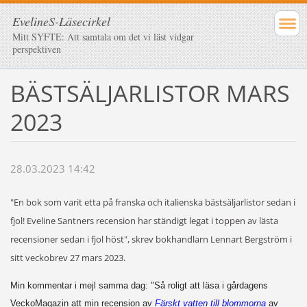
EvelineS-Läsecirkel
Mitt SYFTE: Att samtala om det vi läst vidgar
perspektiven
BÄSTSÄLJARLISTOR MARS
2023
28.03.2023 14:42
"En bok som varit etta på franska och italienska bästsäljarlistor sedan i
fjol! Eveline Santners recension har ständigt legat i toppen av lästa
recensioner sedan i fjol höst", skrev bokhandlarn Lennart Bergström i
sitt veckobrev 27 mars 2023.
Min kommentar i mejl samma dag: "Så roligt att läsa i gårdagens
VeckoMagazin att min recension av
Färskt vatten till blommorna
av