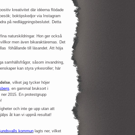
ositiv kreativitet där idéerna flödade
sbesök; boktipskedjor via Instagram
ndra på nedläggningsbeslutet. Detta
ina naturskildringar. Hon ger också
svillkor men även bikaraktärernas. Det
as föhållande till läsandet. Att höja
iga samhällsfrågor, såsom invandring,
enskaper kan styra yrkesroller; här
ndelse
, vilket jag tycker höjer
berg
, en gammal bruksort i
s ner 2015. En protestgrupp
!
igheter och inte ge upp utan att
jälps åt kan vi uppnå resultat!
i Sundsvalls kommun
lagts ner, vilket