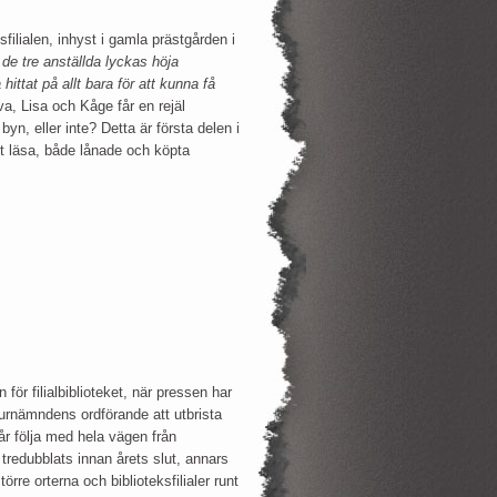
ksfilialen, inhyst i gamla prästgården i
 de tre anställda lyckas höja
ittat på allt bara för att kunna få
a, Lisa och Kåge får en rejäl
yn, eller inte? Detta är första delen i
tt läsa, både lånade och köpta
för filialbiblioteket, när pressen har
turnämndens ordförande att utbrista
år följa med hela vägen från
 tredubblats innan årets slut, annars
törre orterna och biblioteksfilialer runt