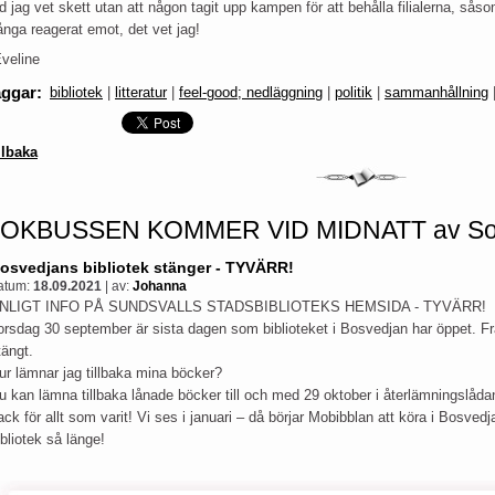
d jag vet skett utan att någon tagit upp kampen för att behålla filialerna, s
nga reagerat emot, det vet jag!
Eveline
aggar
:
bibliotek
|
litteratur
|
feel-good; nedläggning
|
politik
|
sammanhållning
llbaka
OKBUSSEN KOMMER VID MIDNATT av Sofi
osvedjans bibliotek stänger - TYVÄRR!
atum:
18.09.2021
|
av:
Johanna
NLIGT INFO PÅ SUNDSVALLS STADSBIBLIOTEKS HEMSIDA - TYVÄRR!
orsdag 30 september är sista dagen som biblioteket i Bosvedjan har öppet. Fr
tängt.
ur lämnar jag tillbaka mina böcker?
u kan lämna tillbaka lånade böcker till och med 29 oktober i återlämningslådan
ack för allt som varit! Vi ses i januari – då börjar Mobibblan att köra i Bosve
ibliotek så länge!