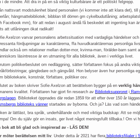
 i de mindre. Att dra in på en så viktig kulturbärare är ett politiskt felgrepp.
ån nattsvart modstulenhet bland personalen (vi kommer inte att klara det), till p
erlån; hängmattebibliotek; bibblan till dörren gm cykelbudutlåning; arbetsplat
h Facebook mm), för att redan i augusti ändå få beskedet att ingenting kan ä
ots att utlåningen ökat radikalt!
fie Axelzon varvar personalens arbetssituation med vardagliga händelser och f
tressanta fördjupningar av karaktärerna, ffa huvudkaraktärernas personliga liv
ndlar också om relationer mellan dotter-mor, kvinna-man, förälder-barn samt all
nniskors läsintresse är en utmaning för alla bibliotek, även i verkliga livet.
rutom politikerbeslutet om nedläggning, sätter författaren fokus på andra vikt
råkförbistringar, gängledare och gängvåld. Hon belyser även hur personliga eg
m bibliotekarie, konstnär, författare, politiker osv.
slutet av boken skriver Sofie Axelzon att berättelsen bygger på en
verklig hä
manens kvalitet. Författaren har gjort fin research av
Biblioteksupproret
i
Rams
rgslagen
. Biblioteket öppnades där redan 1859 för att efter över 150 år lägga
msbergs biblioteks vänner
startades av byborna. Och ja? Läs vad som hände
ken är lättläst, bra språk, underhållande och med viktiga budskap: Att se möjl
mpa! Om du själv gör en insats, ger livet något meningsfullt tillbaka.! Om vi h
 bok att bli glad och inspirerad av - LÄS DEN!
r möter berättelsen mitt liv
: Under detta år 2021 har flera
biblioteksfilialer 