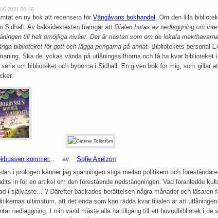
.06.2021 20:46
mtat en ny bok att recensera för
Vängåvans bokhandel
. Om den lilla bibliote
n Sidhäll. Av baksidestexten framgår att
filialen hotas av nedläggning om inte
låningen till helt omöjliga nivåer. Det är nästan som om de lokala makthavarna h
änga biblioteket för gott och lägga pengarna på annat.
Bibliotekets personal Ev
maning. Ska de lyckas vända på utlåningssiffrorna och få ha kvar biblioteket i b
 serie om biblioteket och byborna i Sidhäll. En given bok för mig, som gillar a
cker.
kbussen kommer
.
.. av
Sofie Axelzon
dan i prologen känner jag spänningen stiga mellan politikern och föreståndaren 
udits in för en artikel om den förestående nedstängningen. Vad föranledde kul
ad i självaste..."? Därefter backades berättelsen några månader och läsaren f
litikernas ultimatum, att det enda som kan rädda kvar filialen är att utlåningen
ntar nedläggning.
I min värld
måste alla ha tillgång till ett huvudbibliotek i de s