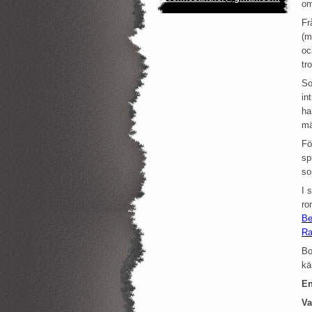
om
Fr
(m
oc
tr
So
in
ha
mä
Fö
sp
so
I 
ro
Be
Ra
Bo
kä
En
Va