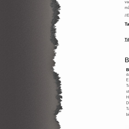
va
må
//
T
Ti
B
B
d
E
T
s
H
D
T
b