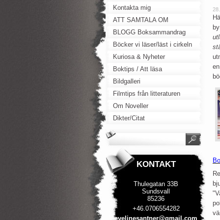
Kontakta mig
28
Hä
ATT SAMTALA OM
by
BLOGG Boksammandrag
ut
Böcker vi läser/läst i cirkeln
st
Kuriosa & Nyheter
ut
en
Boktips / Att läsa
bö
Bildgalleri
Filmtips från litteraturen
Om Noveller
Dikter/Citat
Bo
KONTAKT
Re
bj
Thulegatan 33B
Sundsvall
"V
85236
po
+46.0706554282
vä
evelines
antner@g
mail.com