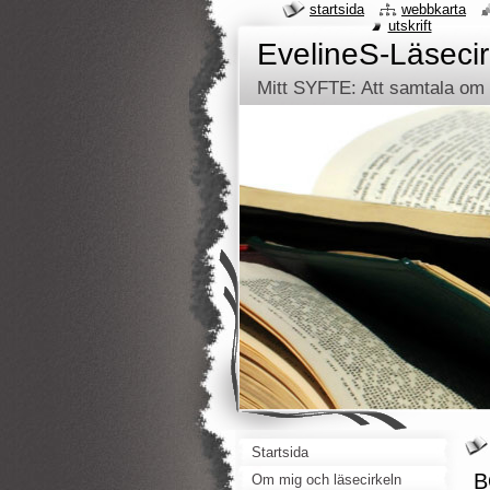
startsida
webbkarta
utskrift
EvelineS-Läsecir
Mitt SYFTE: Att samtala om d
Startsida
B
Om mig och läsecirkeln