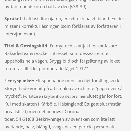
nyttan människorna haft av den (s38-39).
Språket
: Lättläst, lite ojämn, enkelt och naivt ibland. En del
missar i korrekturläsningen (som förklaras av författaren i
intervjun ovan).
Titel & Omslagsbild
: En myt och skattjakt lockar läsare.
Baksidestexten väcker intresset, som dessvärre inte
uppehölls hela vägen. Snygg bild och färgsättnng av loket
refererar till "det plomberade tåget 1917".
Ett spännande men spretigt förstlingsverk.
Fler synpunker:
Storyn hade vunnit på att smalna av och inte "gapa över så
mycket".
lutet går för fort.
Författaren knyter ihop det bra men s
Kul med skatten i Kårböle, Hälsingland! Ett gott slut (fastän
orealistiskt) men det behövs i Corona-
tider. 54)61)68)Beskrivningen av svensken som lite lätt
ovetande, naiv, blåögd, svagsint - en perfekt person att