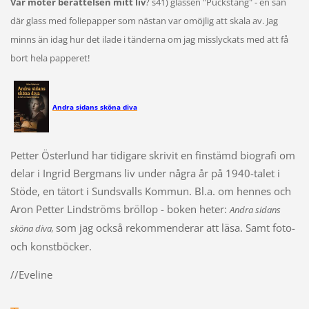
Var möter berättelsen mitt liv
? s41) glassen "Puckstång" - en sån
där glass med foliepapper som nästan var omöjlig att skala av. Jag
minns än idag hur det ilade i tänderna om jag misslyckats med att få
bort hela papperet!
Andra sidans sköna diva
Petter Österlund har tidigare skrivit en finstämd biografi om
delar i Ingrid Bergmans liv under några år på 1940-talet i
Stöde, en tätort i Sundsvalls Kommun. Bl.a. om hennes och
Aron Petter Lindströms bröllop - boken heter:
Andra sidans
som jag också rekommenderar att läsa. Samt foto-
sköna diva,
och konstböcker.
//Eveline