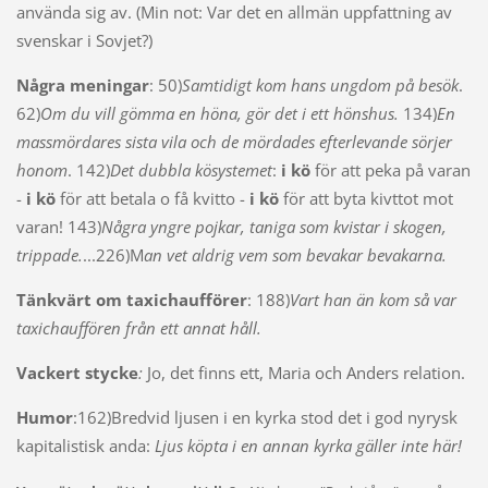
använda sig av. (Min not: Var det en allmän uppfattning av
svenskar i Sovjet?)
Några meningar
: 50)
Samtidigt kom hans ungdom på besök
.
62)
Om du vill gömma en höna, gör det i ett hönshus.
134)
En
massmördares sista vila och de mördades efterlevande sörjer
honom
. 142)
Det dubbla kösystemet
:
i kö
för att peka på varan
-
i kö
för att betala o få kvitto -
i kö
för att byta kivttot mot
varan! 143)
Några yngre pojkar, taniga som kvistar i skogen,
trippade.
...226)M
an vet aldrig vem som bevakar bevakarna.
Tänkvärt om taxichaufförer
: 188)
Vart han än kom så var
taxichauffören från ett annat håll.
Vackert stycke
:
Jo, det finns ett, Maria och Anders relation.
Humor
:162)Bredvid ljusen i en kyrka stod det i god nyrysk
kapitalistisk anda:
Ljus köpta i en annan kyrka gäller inte här!