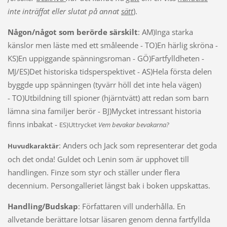
inte inträffat eller slutat på annat
sätt
).
Någon/något som berörde särskilt
: AM)Inga starka
känslor men läste med ett småleende - TO)En härlig skröna -
KS)En uppiggande spänningsroman - GÖ)Fartfylldheten -
MJ/ES)Det historiska tidsperspektivet - AS)Hela första delen
byggde upp spänningen (tyvärr höll det inte hela vägen)
- TO)Utbildning till spioner (hjärntvätt) att redan som barn
lämna sina familjer berör - BJ)Mycket intressant historia
finns inbakat -
ES)Uttrycket
Vem bevakar bevakarna?
: Anders och Jack som representerar det goda
Huvudkaraktär
och det onda! Guldet och Lenin som är upphovet till
handlingen. Finze som styr och ställer under flera
decennium. Persongalleriet längst bak i boken uppskattas.
Handling/Budskap
: Författaren vill underhålla. En
allvetande berättare lotsar läsaren genom denna fartfyllda