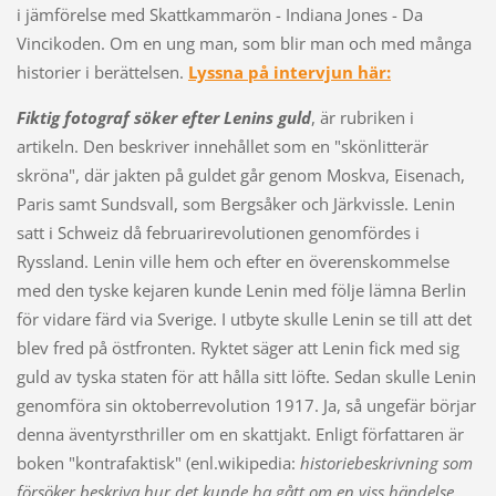
i jämförelse med Skattkammarön - Indiana Jones - Da
Vincikoden. Om en ung man, som blir man och med många
historier i berättelsen.
Lyssna på intervjun här:
Fiktig fotograf söker efter Lenins guld
, är rubriken i
artikeln. Den beskriver innehållet som en "skönlitterär
skröna", där jakten på guldet går genom Moskva, Eisenach,
Paris samt Sundsvall, som Bergsåker och Järkvissle. Lenin
satt i Schweiz då februarirevolutionen genomfördes i
Ryssland. Lenin ville hem och efter en överenskommelse
med den tyske kejaren kunde Lenin med följe lämna Berlin
för vidare färd via Sverige. I utbyte skulle Lenin se till att det
blev fred på östfronten. Ryktet säger att Lenin fick med sig
guld av tyska staten för att hålla sitt löfte. Sedan skulle Lenin
genomföra sin oktoberrevolution 1917. Ja, så ungefär börjar
denna äventyrsthriller om en skattjakt. Enligt författaren är
boken "kontrafaktisk" (enl.wikipedia:
historiebeskrivning som
försöker
beskriva
hur det kunde ha
gått
om en viss
händelse