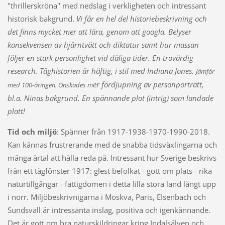
"thrillerskröna" med nedslag i verkligheten och intressant
historisk bakgrund.
Vi får en hel del historiebeskrivning och
det finns mycket mer att lära, genom att googla. Belyser
konsekvensen av hjärntvätt och diktatur samt hur massan
följer en stark personlighet vid dåliga tider. En trovärdig
research. Tåghistorien är häftig, i stil med Indiana Jones.
Jämför
er fördjupning av personporträtt,
med 100-åringen. Önskades m
bl.a. Ninas bakgrund.
En spännande plot (intrig) som landade
platt!
Tid och miljö
: Spänner från 1917-1938-1970-1990-2018.
Kan kännas frustrerande med de snabba tidsväxlingarna och
många årtal att hålla reda på. Intressant hur Sverige beskrivs
från ett tågfönster 1917: glest befolkat - gott om plats - rika
naturtillgångar - fattigdomen i detta lilla stora land långt upp
i norr. Miljöbeskrivnigarna i Moskva, Paris, EIsenbach och
Sundsvall är intressanta inslag, positiva och igenkännande.
Det är gott om bra naturskildringar kring Indalsälven och