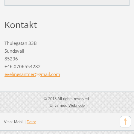
Kontakt
Thulegatan 33B
Sundsvall
85236
+46.0706554282
evelines
antner@g
mail.com
© 2013 All rights reserved.
Drivs med
Webnode
Visa:
Mobil
|
Dator