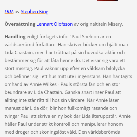
LIDA
av
Stephen King
Översättning
Lennart Olofsson
av originaltiteln Misery.
Handling
enligt förlagets info: "Paul Sheldon är en
världsberömd författare. Han skriver böcker om hjältinnan
Lida Chastain, men har tröttnat på sin huvudkaraktär och
bestämmer sig för att låta henne dö. Det visar sig vara ett
stort misstag. Paul vaknar upp efter en våldsam bilolycka
och befinner sig i ett hus mitt ute i ingenstans. Han har tagits
omhand av Annie Wilkes - Pauls största fan och en stor
beundrare av Lida Chastain. Ganska snart inser Paul att
allting inte står rätt till hos sin vårdare. När Annie läser
manust där Lida dör, blir hon fullkomligt rasande och
tvingar Paul att skriva en ny bok där Lida återuppstår. Annie
håller Paul under strikt kontroll och manipulerar honom
med droger och skoningslöst våld. Den världsberömda