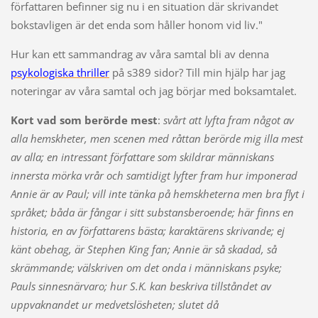
författaren befinner sig nu i en situation där skrivandet
bokstavligen är det enda som håller honom vid liv."
Hur kan ett sammandrag av våra samtal bli av denna
psykologiska thriller
på s389 sidor? Till min hjälp har jag
noteringar av våra samtal och jag börjar med boksamtalet.
Kort vad som berörde mest
:
svårt att lyfta fram något av
alla hemskheter, men scenen med råttan berörde mig illa mest
av alla; en intressant författare som skildrar människans
innersta mörka vrår och samtidigt lyfter fram hur imponerad
Annie är av Paul; vill inte tänka på hemskheterna men bra flyt i
språket; båda är fångar i sitt substansberoende; här finns en
historia, en av författarens bästa; karaktärens skrivande; ej
känt obehag, är Stephen King fan; Annie är så skadad, så
skrämmande; välskriven om det onda i människans psyke;
Pauls sinnesnärvaro; hur S.K. kan beskriva tillståndet av
uppvaknandet ur medvetslösheten; slutet då