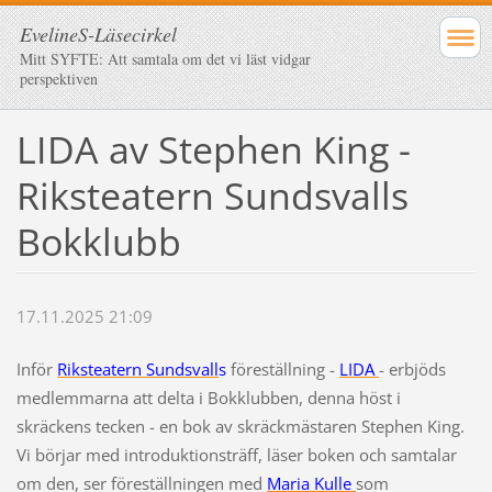
EvelineS-Läsecirkel
Mitt SYFTE: Att samtala om det vi läst vidgar
perspektiven
LIDA av Stephen King -
Riksteatern Sundsvalls
Bokklubb
17.11.2025 21:09
Inför
Riksteatern Sundsvall
s
föreställning -
LIDA
- erbjöds
medlemmarna att delta i Bokklubben, denna höst i
skräckens tecken - en bok av skräckmästaren Stephen King.
Vi börjar med introduktionsträff, läser boken och samtalar
om den, ser föreställningen med
Maria Kulle
som