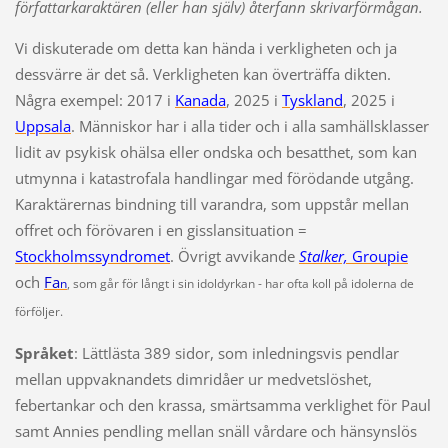
författarkaraktären (eller han själv) återfann skrivarförmågan.
Vi diskuterade om detta kan hända i verkligheten och ja
dessvärre är det så. Verkligheten kan överträffa dikten.
Några exempel: 2017 i
Kanada
, 2025 i
Tyskland
, 2025 i
Uppsala
. Människor har i alla tider och i alla samhällsklasser
lidit av psykisk ohälsa eller ondska och besatthet, som kan
utmynna i katastrofala handlingar med förödande utgång.
Karaktärernas bindning till varandra, som uppstår mellan
offret och förövaren i en gisslansituation =
Stockholmssyndromet
. Övrigt avvikande
Stalker,
Groupie
och
Fa
n
, som går för långt i sin idoldyrkan - har ofta koll på idolerna de
förföljer.
Språket
: Lättlästa 389 sidor, som inledningsvis pendlar
mellan uppvaknandets dimridåer ur medvetslöshet,
febertankar och den krassa, smärtsamma verklighet för Paul
samt Annies pendling mellan snäll vårdare och hänsynslös