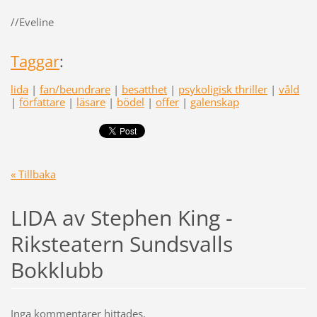
//Eveline
Taggar
:
lida
|
fan/beundrare
|
besatthet
|
psykoligisk thriller
|
våld
|
författare
|
läsare
|
bödel
|
offer
|
galenskap
« Tillbaka
LIDA av Stephen King -
Riksteatern Sundsvalls
Bokklubb
Inga kommentarer hittades.