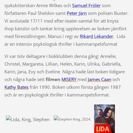
sjuksköterskan Annie Wilkes och
Samuel Fröler
som
författaren Paul Sheldon samt
Peter Järn
som polisen Buster.
Vi avslutade 17/11 med efter-teater-samtal för att knyta
ihop känslor och tankar kring upplevelsen av boken jämfört
med föreställningen. Manus i regi av
Rikard Lekander
. Lida
är en intensiv psykologisk thriller i kammarspelsformat
Vi var tolv deltagare i bokklubben denna gång: Annelie,
Christel, Margareta, Lillian, Helén, Karin, Ulrika, Gabriella,
Karin, Jana, Evy och Eveline. Några hade läst boken tidigare
och några hade sett
filmen
MISERY
med
James Caan
och
Kathy Bates
från 1990. Boken utkom första gången 1987
och är en psykologisk thriller i kammarspelsformat.