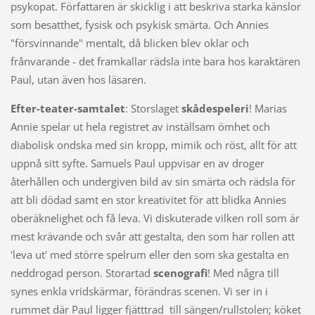
psykopat. Författaren är skicklig i att beskriva starka känslor
som besatthet, fysisk och psykisk smärta. Och Annies
"försvinnande" mentalt, då blicken blev oklar och
frånvarande - det framkallar rädsla inte bara hos karaktären
Paul, utan även hos läsaren.
Efter-teater-samtalet
: Storslaget
skådespeleri
! Marias
Annie spelar ut hela registret av inställsam ömhet och
diabolisk ondska med sin kropp, mimik och röst, allt för att
uppnå sitt syfte. Samuels Paul uppvisar en av droger
återhållen och undergiven bild av sin smärta och rädsla för
att bli dödad samt en stor kreativitet för att blidka Annies
oberäknelighet och få leva. Vi diskuterade vilken roll som är
mest krävande och svår att gestalta, den som har rollen att
'leva ut' med större spelrum eller den som ska gestalta en
neddrogad person. Storartad
scenografi
! Med några till
synes enkla vridskärmar, förändras scenen. Vi ser in i
rummet där Paul ligger fjätttrad till sängen/rullstolen; köket