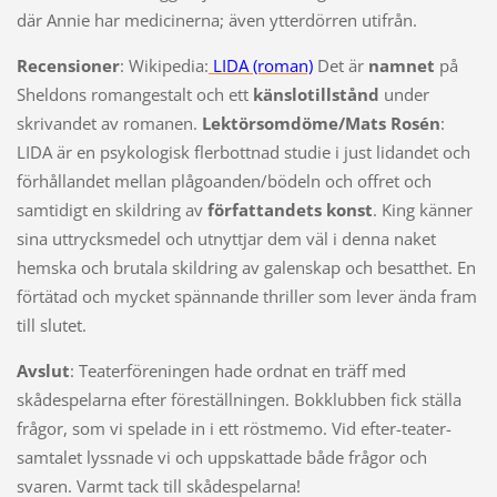
där Annie har medicinerna; även ytterdörren utifrån.
Recensioner
: Wikipedia:
LIDA (roman)
Det är
namnet
på
Sheldons romangestalt och ett
känslotillstånd
under
skrivandet av romanen.
Lektörsomdöme/Mats Rosén
:
LIDA är en psykologisk flerbottnad studie i just lidandet och
förhållandet mellan plågoanden/bödeln och offret och
samtidigt en skildring av
författandets konst
. King känner
sina uttrycksmedel och utnyttjar dem väl i denna naket
hemska och brutala skildring av galenskap och besatthet. En
förtätad och mycket spännande thriller som lever ända fram
till slutet.
Avslut
: Teaterföreningen hade ordnat en träff med
skådespelarna efter föreställningen. Bokklubben fick ställa
frågor, som vi spelade in i ett röstmemo. Vid efter-teater-
samtalet lyssnade vi och uppskattade både frågor och
svaren. Varmt tack till skådespelarna!