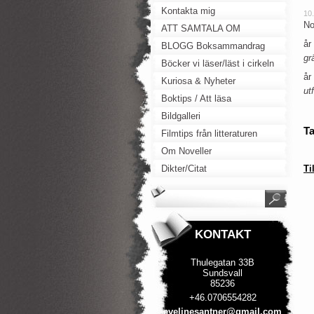
Kontakta mig
10
No
ATT SAMTALA OM
år
BLOGG Boksammandrag
gr
Böcker vi läser/läst i cirkeln
år
Kuriosa & Nyheter
ut
Boktips / Att läsa
Bildgalleri
T
Filmtips från litteraturen
Om Noveller
Dikter/Citat
Ti
KONTAKT
Thulegatan 33B
Sundsvall
85236
+46.0706554282
evelines
antner@g
mail.com