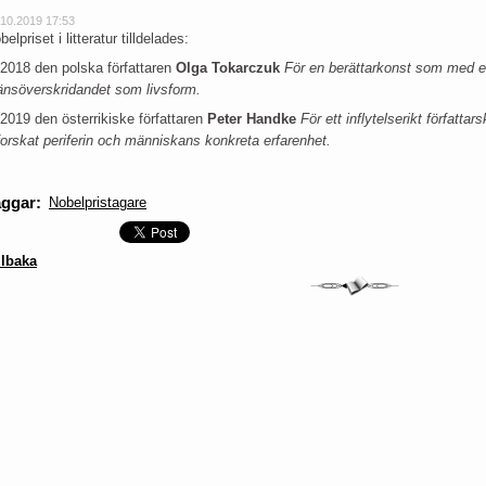
.10.2019 17:53
belpriset i litteratur tilldelades:
 2018 den polska författaren
Olga Tokarczuk
För en berättarkonst som med en
änsöverskridandet som livsform.
 2019 den österrikiske författaren
Peter Handke
För ett inflytelserikt författ
forskat periferin och människans konkreta erfarenhet.
aggar
:
Nobelpristagare
llbaka