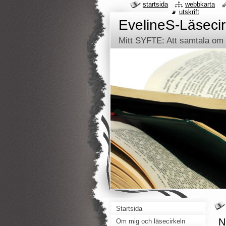
startsida
webbkarta
utskrift
EvelineS-Läsecir
Mitt SYFTE: Att samtala om d
Startsida
N
Om mig och läsecirkeln