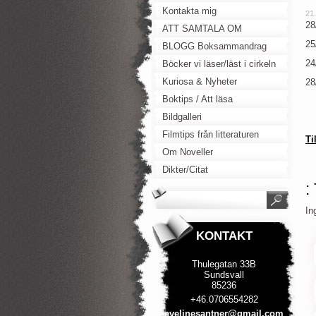
Kontakta mig
21
28
ATT SAMTALA OM
25
BLOGG Boksammandrag
24
Böcker vi läser/läst i cirkeln
Kuriosa & Nyheter
28
Boktips / Att läsa
Bildgalleri
Filmtips från litteraturen
Ti
Om Noveller
Dikter/Citat
:
In
KONTAKT
Thulegatan 33B
Sundsvall
85236
+46.0706554282
evelines
antner@g
mail.com