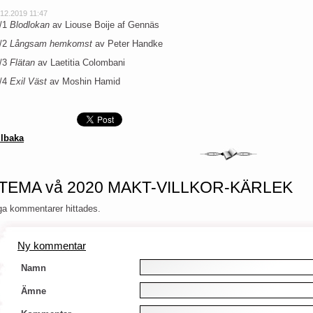
.12.2019 11:47
/1
Blodlokan
av Liouse Boije af Gennäs
/2
Långsam hemkomst
av Peter Handke
/3
Flätan
av Laetitia Colombani
/4
Exil Väst
av Moshin Hamid
llbaka
 TEMA vå 2020 MAKT-VILLKOR-KÄRLEK
ga kommentarer hittades.
Ny kommentar
Namn
Ämne