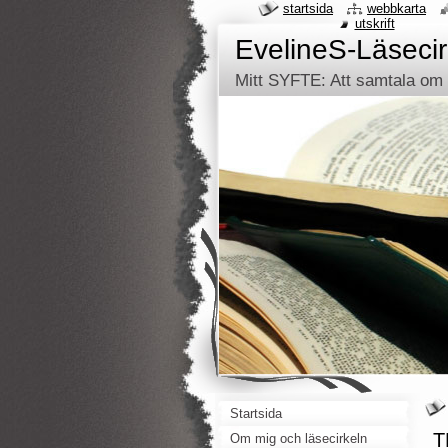
startsida
webbkarta
utskrift
EvelineS-Läsecir
Mitt SYFTE: Att samtala om d
Startsida
T
Om mig och läsecirkeln