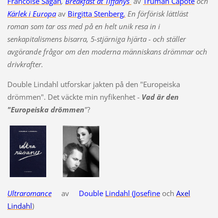
Francoise Sagan
,
Breakfast at Tiffany´s
av
Truman Capote
och
Kärlek i Europa
av
Birgitta Stenberg
.
En förförisk lättläst
roman som tar oss med på en helt unik resa in i
senkapitalismens bisarra, 5-stjärniga hjärta - och ställer
avgörande frågor om den moderna människans drömmar och
drivkrafter.
Double Lindahl utforskar jakten på den "Europeiska
drömmen". Det väckte min nyfikenhet -
Vad är den
"Europeiska drömmen
"
?
Ultraromance
av
Double
Lindahl (Josefine
och
Axel
Lindahl
)