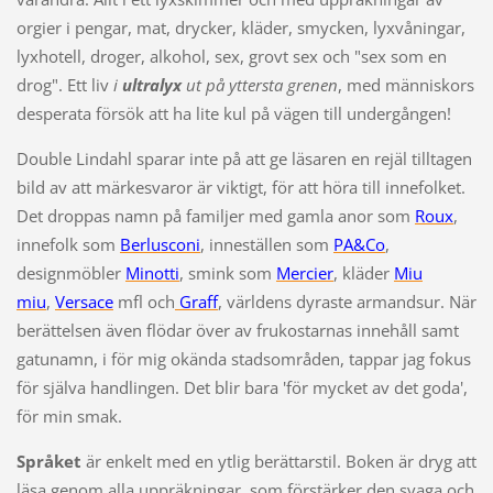
orgier i pengar, mat, drycker, kläder, smycken, lyxvåningar,
lyxhotell, droger, alkohol, sex, grovt sex och "sex som en
drog". Ett liv
i
ultralyx
ut på yttersta grenen
, med människors
desperata försök att ha lite kul på vägen till undergången!
Double Lindahl sparar inte på att ge läsaren en rejäl tilltagen
bild av att märkesvaror är viktigt, för att höra till innefolket.
Det droppas namn på familjer med gamla anor som
Roux
,
innefolk som
Berlusconi
, inneställen som
PA&Co
,
designmöbler
Minotti
, smink som
Mercier
, kläder
Miu
miu
,
Versace
mfl och
Graff
, världens dyraste armandsur. När
berättelsen även flödar över av frukostarnas innehåll samt
gatunamn, i för mig okända stadsområden, tappar jag fokus
för själva handlingen. Det blir bara 'för mycket av det goda',
för min smak.
Språket
är enkelt med en ytlig berättarstil. Boken är dryg att
läsa genom alla uppräkningar, som förstärker den svaga och