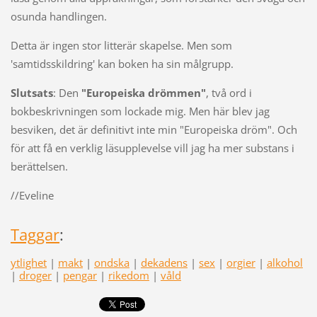
osunda handlingen.
Detta är ingen stor litterär skapelse. Men som
'samtidsskildring' kan boken ha sin målgrupp.
Slutsats
: Den
"Europeiska drömmen"
, två ord i
bokbeskrivningen som lockade mig. Men här blev jag
besviken, det är definitivt inte min "Europeiska dröm". Och
för att få en verklig läsupplevelse vill jag ha mer substans i
berättelsen.
//Eveline
Taggar
:
ytlighet
|
makt
|
ondska
|
dekadens
|
sex
|
orgier
|
alkohol
|
droger
|
pengar
|
rikedom
|
våld