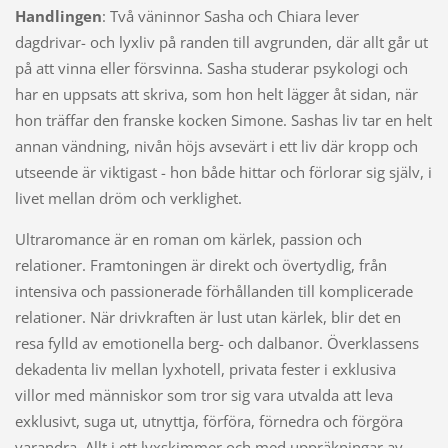
Handlingen
: Två väninnor Sasha och Chiara lever
dagdrivar- och lyxliv på randen till avgrunden, där allt går ut
på att vinna eller försvinna. Sasha studerar psykologi och
har en uppsats att skriva, som hon helt lägger åt sidan, när
hon träffar den franske kocken Simone. Sashas liv tar en helt
annan vändning, nivån höjs avsevärt i ett liv där kropp och
utseende är viktigast - hon både hittar och förlorar sig själv, i
livet mellan dröm och verklighet.
Ultraromance är en roman om kärlek, passion och
relationer. Framtoningen är direkt och övertydlig, från
intensiva och passionerade förhållanden till komplicerade
relationer. När drivkraften är lust utan kärlek, blir det en
resa fylld av emotionella berg- och dalbanor. Överklassens
dekadenta liv mellan lyxhotell, privata fester i exklusiva
villor med människor som tror sig vara utvalda att leva
exklusivt, suga ut, utnyttja, förföra, förnedra och förgöra
varandra. Allt i ett lyxskimmer och med uppräkningar av