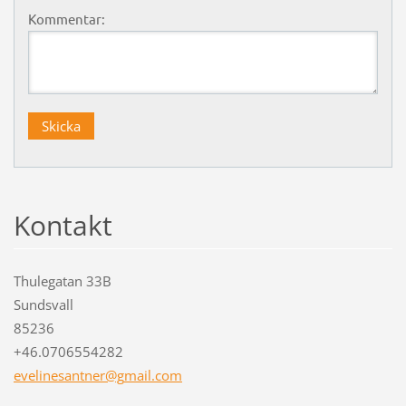
Kommentar:
Kontakt
Thulegatan 33B
Sundsvall
85236
+46.0706554282
evelines
antner@g
mail.com