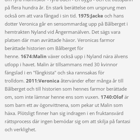
på flera hundra år. En stark berättelse om ursprung men
också om att vara fångad i sin tid.
1975:Jacke
och hans
dotter Veronica går en sensommardag upp på Bålberget i
hemtrakten Nyland vid Ångermanälven. Det sägs vara
platsen där man avrättade häxor. Veronicas farmor
berättade historien om Bålberget för
henne.
1674:Malin
växer också upp i Nyland nära älvens
utlopp i havet. Malin är tillsammans med 30 kvinnor
fängslad i en "fångkista" och ska rannsakas för
trolldom.
2011:Veronica
återvänder efter många år till
Bålberget och till historien som hennes farmor berättade
om, som inte lämnar henne ens som vuxen.
1740:Olof
är
som barn ett av ögonvittnena, som pekar ut Malin som
häxa. Plötsligt finner han sig indragen i en fruktansvärd
rättsprocess där ingen bemödar sig om att skilja på fantasi
och verklighet.