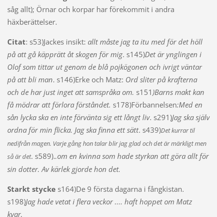
såg allt); Örnar och korpar har förekommit i andra
häxberättelser.
Citat
: s53)Jackes insikt:
allt måste jag ta itu med för det höll
på att gå käpprätt åt skogen för mig
. s145)
Det är ynglingen i
Olof som tittar ut genom de blå pojkögonen och ivrigt väntar
på att bli man
. s146)Erke och Matz:
Ord sliter på krafterna
och de har just inget att samspråka om.
s151
)Barns makt kan
få mödrar att förlora förståndet.
s178)Förbannelsen
:Med en
sån lycka ska en inte förvänta sig ett långt liv
. s291)
Jag ska själv
ordna för min flicka. Jag ska finna ett sätt
. s439)
Det kurrar til
nedifrån magen. Varje gång hon talar blir jag glad och det är märkligt men
. s589).
.om en kvinna som hade styrkan att göra allt för
så är det
sin dotter. Av kärlek gjorde hon det.
Starkt stycke
s164)De 9 första dagarna i fångkistan.
s198)
Jag hade vetat i flera veckor .... haft hoppet om Matz
kvar.