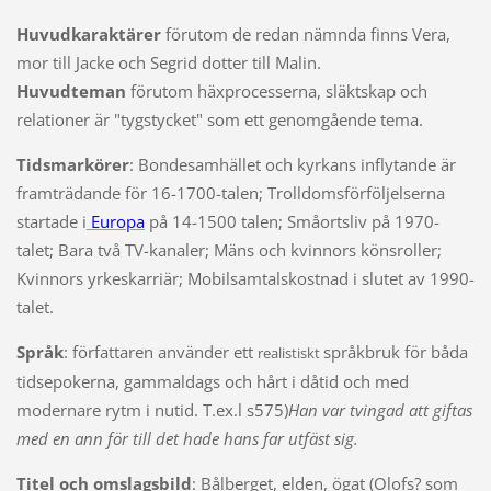
Huvudkaraktärer
förutom de redan nämnda finns Vera,
mor till Jacke och Segrid dotter till Malin.
Huvudteman
förutom häxprocesserna, släktskap och
relationer är "tygstycket" som ett genomgående tema.
Tidsmarkörer
: Bondesamhället och kyrkans inflytande är
framträdande för 16-1700-talen; Trolldomsförföljelserna
startade i
Europa
på 14-1500 talen; Småortsliv på 1970-
talet; Bara två TV-kanaler; Mäns och kvinnors könsroller;
Kvinnors yrkeskarriär; Mobilsamtalskostnad i slutet av 1990-
talet.
Språk
: författaren använder ett
språkbruk för båda
realistiskt
tidsepokerna, gammaldags och hårt i dåtid och med
modernare rytm i nutid. T.ex.l s575)
Han var tvingad att giftas
med en ann för till det hade hans far utfäst sig.
Titel och omslagsbild
: Bålberget, elden, ögat (Olofs? som