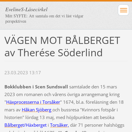
EvelineS-Läsecirkel
Mitt SYFTE: Att samtala om det vi läst vidgar
perspektiven
VÄGEN MOT BÅLBERGET
av Therése Söderlind
23.03.2023 13:17
Bokklubben i Scen Sundsvall
samtalade den 15 mars
2023 om romanen och vårens övriga arrangemang kring
"
Häxprocesserna i Torsåker
" 1674, bl.a. föreläsning den 18
mars av
Håkan Sjöberg
och bussresa "Kvinnors fotspår i
historien" lördag 13 maj, med höjdpunkten att besöka
Bålberge
t/Häxberge
t
i
Torsåker,
där 71 personer halshöggs