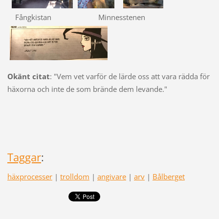
Fångkistan Minnesstenen
Okänt citat
: "Vem vet varför de lärde oss att vara rädda för
häxorna och inte de som brände dem levande."
Taggar
:
häxprocesser
|
trolldom
|
angivare
|
arv
|
Bålberget