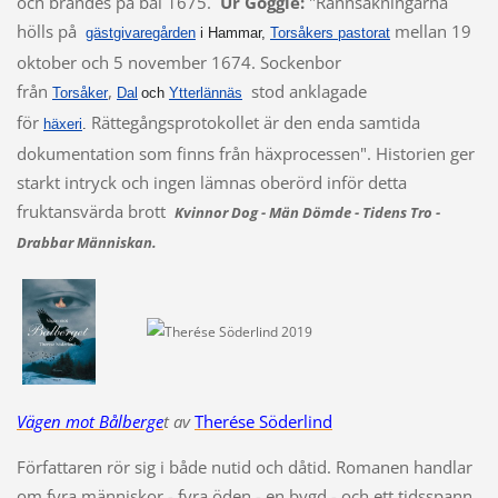
och brändes på bål 1675.
Ur Goggle:
"Rannsakningarna
hölls på
mellan 19
gästgivaregården
i Hammar,
Torsåkers pastorat
oktober och 5 november 1674. Sockenbor
från
,
stod anklagade
Torsåker
Dal
och
Ytterlännäs
för
Rättegångsprotokollet är den enda samtida
häxeri
.
dokumentation som finns från häxprocessen". Historien ger
starkt intryck och ingen lämnas oberörd inför detta
fruktansvärda brott
Kvinnor Dog - Män Dömde - Tidens Tro -
Drabbar Människan.
Vägen mot Bålberge
t av
Therése Söderlind
Författaren rör sig i både nutid och dåtid. Romanen handlar
om fyra människor - fyra öden - en bygd - och ett tidsspann