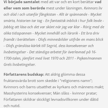
Vi började samtalet
med att var och en kort berättar
vad
eller vem som berörde
mest under läsningen.
Kvinnors liv
och död i och utanför fångkistan - Allt är spännande - Mycket
smärta, historien tar tag - En fantastisk inblick i hur folk levde -
Jobbig att läsa och det var skönt när jag var klar - Rörig med de
olika tidsspannen - Mycket innehåll och lärorik - Ett bra driv
framåt i berättelsen - Olofs minnesbilder utifrån en mans blick
- Olofs gränslösa kärlek till Segrid, dess konsekvenser och
livsbetingelser - Det ständiga arbetet för överlevnad på 16-
1700-talen, jämfört med livet 1970 och 2011 - Pojken/mannen
Grels livsbetingelser.
Författarens budskap:
Att aldrig glömma dessa
fruktansvärda brott som skedde i "religionens namn";
Kvinnors och barns utsatthet av kyrkans och männens makt;
Masshysterins konsekvenser; Män slåss - kvinnor pratar;
Författaren skildrar skickligt levnadsvillkoren under dåtid
och nutid.