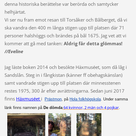
denna historiska berättelse var berörda och samtycker
helhjärtat.
Vi ser nu fram emot resan till Torsåker och Bålberget, då vi
ska vandra den 400 m långa stigen upp till platsen där 71
personer halshöggs och brändes på bål 1675. Jag vet att vi
kommer att gå med tanken:
Aldrig får detta glömmas!
//Eveline
Jag läste boken 2014 och besökte Häxmuséet, som då låg i
Sandslån. Steg in i fångkistan (känner ff obehagskänslan)
samt vandrade stigen upp till platsen där minnesstenen
restes 1975, 300 år efter avrättningarna. Sedan juni 2017
finns
Häxmuséet
i
Prästmon
, på
Hola folkhögskola
. Under samma
.
64 kvinnor, 2 män och 4 pojkar
länk finns namnen på
De dömda