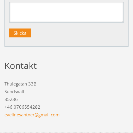
Kontakt
Thulegatan 33B
Sundsvall
85236
+46.0706554282
evelines
antner@g
mail.com