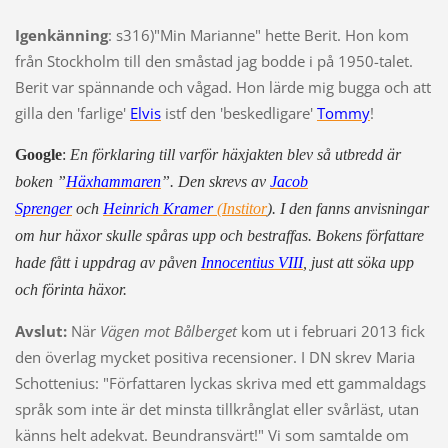
Igenkänning
: s316)"Min Marianne" hette Berit. Hon kom
från Stockholm till den småstad jag bodde i på 1950-talet.
Berit var spännande och vågad. Hon lärde mig bugga och att
gilla den 'farlige'
Elvis
istf den 'beskedligare'
Tommy
!
Google
:
En förklaring till varför häxjakten blev så utbredd är
boken ”
Häxhammaren
”. Den skrevs av
Jacob
Sprenger
och
Heinrich Kramer
(Institor
). I den fanns anvisningar
om hur häxor skulle spåras upp och bestraffas. Bokens författare
hade fått i uppdrag av påven
Innocentius VIII
, just att söka upp
och förinta häxor.
Avslut:
När
Vägen mot Bålberget
kom ut i februari 2013 fick
den överlag mycket positiva recensioner. I DN skrev Maria
Schottenius: "Författaren lyckas skriva med ett gammaldags
språk som inte är det minsta tillkrånglat eller svårläst, utan
känns helt adekvat. Beundransvärt!" Vi som samtalde om