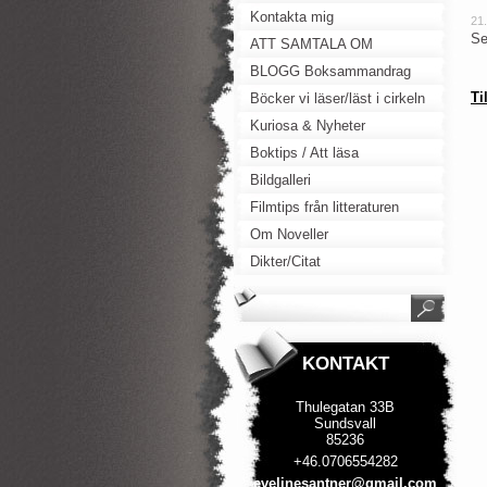
Kontakta mig
21
Se
ATT SAMTALA OM
BLOGG Boksammandrag
Ti
Böcker vi läser/läst i cirkeln
Kuriosa & Nyheter
Boktips / Att läsa
Bildgalleri
Filmtips från litteraturen
Om Noveller
Dikter/Citat
KONTAKT
Thulegatan 33B
Sundsvall
85236
+46.0706554282
evelines
antner@g
mail.com