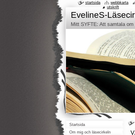
startsida
webbkarta
utskrift
EvelineS-Läsecir
Mitt SYFTE: Att samtala om d
Startsida
V
Om mig och läsecirkeln