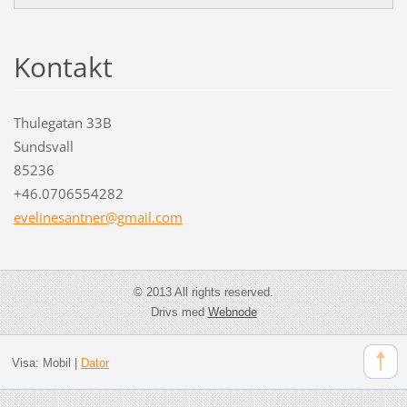
Kontakt
Thulegatan 33B
Sundsvall
85236
+46.0706554282
evelines
antner@g
mail.com
© 2013 All rights reserved.
Drivs med
Webnode
Visa:
Mobil
|
Dator