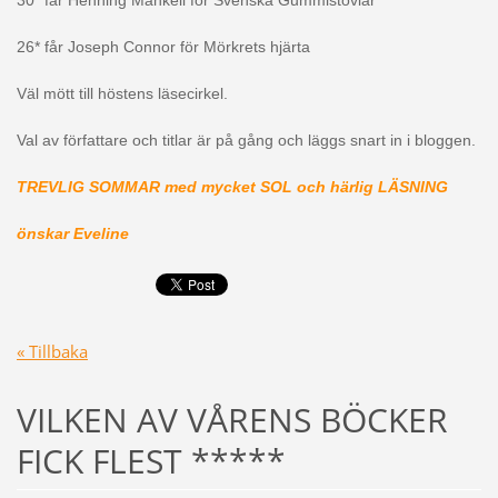
30* får Henning Mankell för Svenska Gummistövlar
26* får Joseph Connor för Mörkrets hjärta
Väl mött till höstens läsecirkel.
Val av författare och titlar är på gång och läggs snart in i bloggen.
TREVLIG SOMMAR med mycket SOL och härlig LÄSNING
önskar Eveline
« Tillbaka
VILKEN AV VÅRENS BÖCKER
FICK FLEST *****