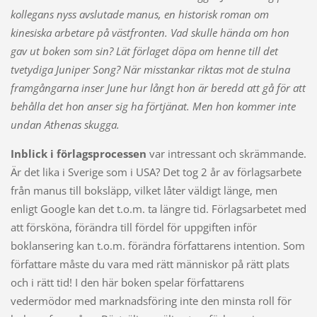
kollegans nyss avslutade manus, en historisk roman om
kinesiska arbetare på västfronten. Vad skulle hända om hon
gav ut boken som sin? Lät förlaget döpa om henne till det
tvetydiga Juniper Song? När misstankar riktas mot de stulna
framgångarna inser June hur långt hon är beredd att gå för att
behålla det hon anser sig ha förtjänat. Men hon kommer inte
undan Athenas skugga.
Inblick i förlagsprocessen
var intressant och skrämmande.
Är det lika i Sverige som i USA? Det tog 2 år av förlagsarbete
från manus till boksläpp, vilket låter väldigt länge, men
enligt Google kan det t.o.m. ta längre tid. Förlagsarbetet med
att försköna, förändra till fördel för uppgiften inför
boklansering kan t.o.m. förändra författarens intention. Som
författare måste du vara med rätt människor på rätt plats
och i rätt tid! I den här boken spelar författarens
vedermödor med marknadsföring inte den minsta roll för