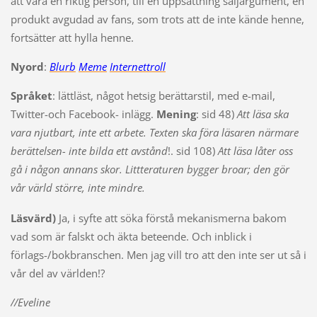
att vara en riktig person, till en uppsättning säljargument, en
produkt avgudad av fans, som trots att de inte kände henne,
fortsätter att hylla henne.
Nyord
:
Blurb
Meme
Internettroll
Språket
: lättläst, något hetsig berättarstil, med e-mail,
Twitter-och Facebook- inlägg.
Mening
: sid 48)
Att läsa ska
vara njutbart, inte ett arbete. Texten ska föra läsaren närmare
berättelsen- inte bilda ett avstånd
!. sid 108)
Att läsa låter oss
gå i någon annans skor. Littteraturen bygger broar; den gör
vår värld större, inte mindre.
Läsvärd)
Ja, i syfte att söka förstå mekanismerna bakom
vad som är falskt och äkta beteende. Och inblick i
förlags-/bokbranschen. Men jag vill tro att den inte ser ut så i
vår del av världen!?
//Eveline