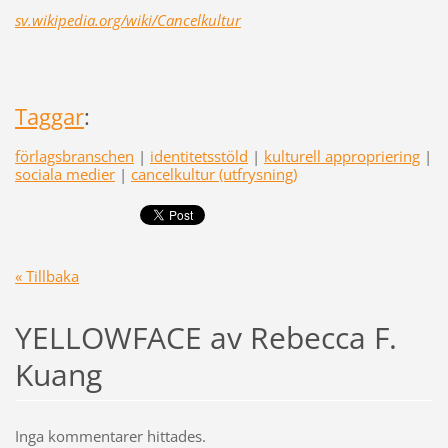
sv.wikipedia.org/wiki/Cancelkultur
Taggar
:
förlagsbranschen
|
identitetsstöld
|
kulturell appropriering
|
sociala medier
|
cancelkultur (utfrysning)
« Tillbaka
YELLOWFACE av Rebecca F.
Kuang
Inga kommentarer hittades.