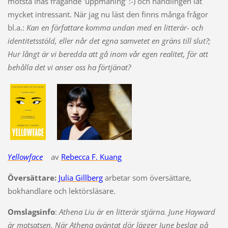
motstå Inas frågande 'uppmaning' :-) och handlingen lät
mycket intressant. När jag nu läst den finns många frågor
bl.a.:
Kan en författare komma undan med en litterär- och
identitetsstöld, eller når det egna samvetet en gräns till slut?;
Hur långt är vi beredda att gå inom vår egen realitet, för att
behålla det vi anser oss ha förtjänat?
Yellowface
av
Rebecca F. Kuang
Översättare:
Julia Gillberg
arbetar som översättare,
bokhandlare och lektörsläsare.
Omslagsinfo
:
Athena Liu är en litterär stjärna. June Hayward
är motsatsen. När Athena oväntat dör lägger June beslag på