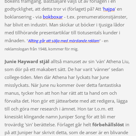
bokens framgång. Bästsäljare väljs ut av förlagen i en
godtycklighet, att detta tror vi (förlaget) på? Att '
hajpa
' en
boklansering - via
bokboxar
- t.ex. prenumerationstjänster,
har blivit en industri. Man skickar ut böcker i tjusiga lådor
med tillhörande presentartiklar till tiotusentals kunder i
månaden.
"
Allting går att sälja med mördande reklam
" - en
reklamslogan från 1948, kommer för mig.
Junie Hayward stjäl
alltså manuset av sin 'vän' Athena Liu,
som dör på ett makabert sätt. De har varit 'vänner' sedan
college-tiden. Men där Athena har lyckats har June
misslyckats. När June nu kommer över detta fantastiska
manus, tycker hon att hon har rätt att ta hand om och
förvalta det. Hon gör ett jättearbete med att redigera, lägga
till och göra mer research i ämnet. Hon tar t.o.m. ett
kinesiskt klingande namn Juniper Song för att bli mer
trovärdig 'sin' berättelse. Förlaget går helt
förbehållslöst
in
på att Juniper har skrivit detta, som de anser är en blivande