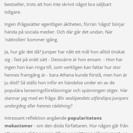
bestseller, trots att hon inte skrivit något bra säljbart
tidigare.
Ingen ifrågasätter egentligen äktheten, förrän 'något' börjar
hända på sociala medier. Och där går det undan. När
'nättrollen' kommer igång.
Ja, hur går det då? Juniper har nått ett mål hon alltid önskat
sig - fast på orätt sätt - Dessvärre är hon ensam - Hon har
ingen hon kan ringa till, som verkligen kan fattar hur stor
hennes framgång är - bara Athena kunde förstå, men hon är
ju död? Så ställs hon inför en händelse under en av de
populära lanseringsföreläsningar och spänningen stiger. Här
stannar jag med en fråga:
Blir avslöjandets utförslöpa Junipers
undergång eller hennes räddning?
Intressant reflektion angående
popularitetens
mekanismer
- om den döda författaren. Hur någon går från