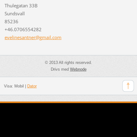
Thulegatan 33B
Sundsvall
85236
+46.0706554282
evelines
antner@g
mail.com
© 2013 All rights reserved.
Drivs med
Webnode
Visa:
Mobil
|
Dator