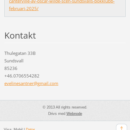
canterville-av-oscar-wilde-scen-sundsvalls-bokklubb-
februari-2025/
Kontakt
Thulegatan 33B
Sundsvall
85236
+46.0706554282
evelines
antner@g
mail.com
© 2013 All rights reserved.
Drivs med
Webnode
Visa:
Mobil
|
Dator