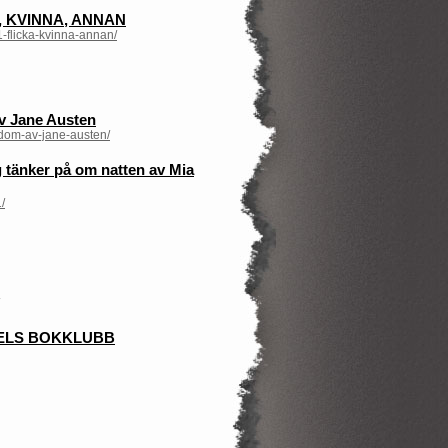
, KVINNA, ANNAN
1-flicka-kvinna-annan/
Jane Austen
rdom-av-jane-austen/
änker på om natten av Mia
/
DELS BOKKLUBB