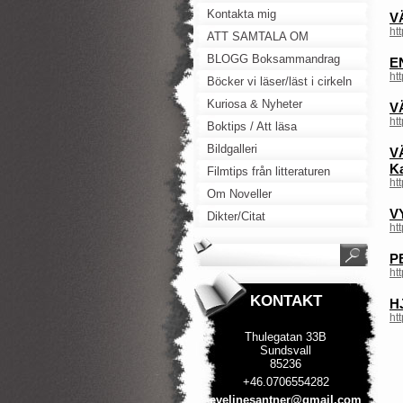
Kontakta mig
V
ht
ATT SAMTALA OM
BLOGG Boksammandrag
E
ht
Böcker vi läser/läst i cirkeln
Kuriosa & Nyheter
V
ht
Boktips / Att läsa
Bildgalleri
V
K
Filmtips från litteraturen
ht
Om Noveller
V
Dikter/Citat
ht
P
ht
KONTAKT
H
ht
Thulegatan 33B
Sundsvall
85236
+46.0706554282
evelines
antner@g
mail.com