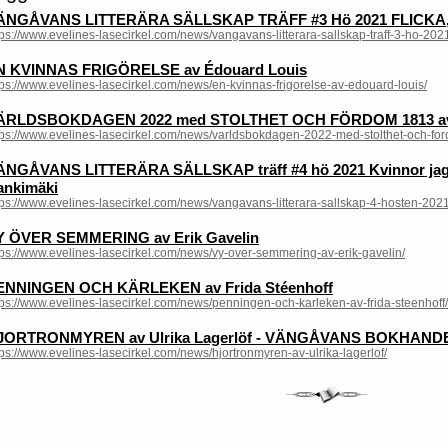
ÄNGÅVANS LITTERÄRA SÄLLSKAP TRÄFF #3 Hö 2021 FLICKA
tps://www.evelines-lasecirkel.com/news/vangavans-litterara-sallskap-traff-3-ho-202
N KVINNAS FRIGÖRELSE av Édouard Louis
tps://www.evelines-lasecirkel.com/news/en-kvinnas-frigorelse-av-edouard-louis/
ÄRLDSBOKDAGEN 2022 med STOLTHET OCH FÖRDOM 1813 av 
tps://www.evelines-lasecirkel.com/news/varldsbokdagen-2022-med-stolthet-och-fo
ÄNGÅVANS LITTERÄRA SÄLLSKAP träff #4 hö 2021 Kvinnor jag t
ankimäki
tps://www.evelines-lasecirkel.com/news/vangavans-litterara-sallskap-4-hosten-2021
Y ÖVER SEMMERING av Erik Gavelin
tps://www.evelines-lasecirkel.com/news/vy-over-semmering-av-erik-gavelin/
ENNINGEN OCH KÄRLEKEN av Frida Stéenhoff
tps://www.evelines-lasecirkel.com/news/penningen-och-karleken-av-frida-steenhoff/
JORTRONMYREN av Ulrika Lagerlöf - VÄNGÅVANS BOKHAN
tps://www.evelines-lasecirkel.com/news/hjortronmyren-av-ulrika-lagerlof/