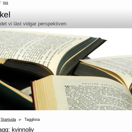
rss
kel
et vi läst vidgar perspektiven
Startsida
Tagglista
agg: kvinnoliv