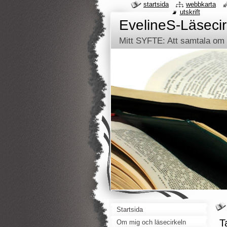
startsida
webbkarta
utskrift
EvelineS-Läsecir
Mitt SYFTE: Att samtala om d
Startsida
T
Om mig och läsecirkeln