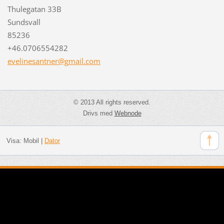
Thulegatan 33B
Sundsvall
85236
+46.0706554282
evelines
antner@g
mail.com
© 2013 All rights reserved.
Drivs med
Webnode
Visa:
Mobil
|
Dator