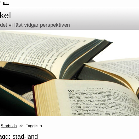
rss
kel
et vi läst vidgar perspektiven
Startsida
Tagglista
agg: stad-land