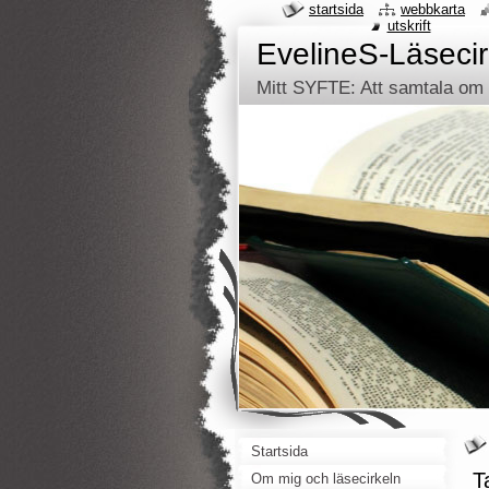
startsida
webbkarta
utskrift
EvelineS-Läsecir
Mitt SYFTE: Att samtala om d
Startsida
T
Om mig och läsecirkeln