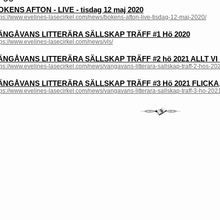
OKENS AFTON - LIVE - tisdag 12 maj 2020
tps://www.evelines-lasecirkel.com/news/bokens-afton-live-tisdag-12-maj-2020/
ÄNGÅVANS LITTERÄRA SÄLLSKAP TRÄFF #1 Hö 2020
tps://www.evelines-lasecirkel.com/news/vls/
ÄNGÅVANS LITTERÄRA SÄLLSKAP TRÄFF #2 hö 2021 ALLT VI 
tps://www.evelines-lasecirkel.com/news/vangavans-litterara-sallskap-traff-2-hos-2021
ÄNGÅVANS LITTERÄRA SÄLLSKAP TRÄFF #3 Hö 2021 FLICKA
tps://www.evelines-lasecirkel.com/news/vangavans-litterara-sallskap-traff-3-ho-202