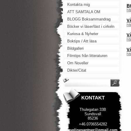
Kontakta mig
B
ht
ATT SAMTALA OM
BLOGG Boksammandrag
V
ht
Böcker vi läser/läst i cirkeln
Kuriosa & Nyheter
V
ht
Boktips / Att läsa
Bildgalleri
V
ht
Filmtips från litteraturen
Om Noveller
Dikter/Citat
KONTAKT
Thulegatan 33B
Sundsvall
85236
+46.0706554282
evelines
antner@g
mail.com