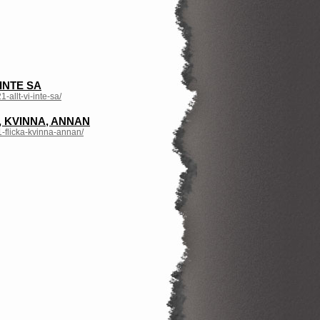
INTE SA
-allt-vi-inte-sa/
, KVINNA, ANNAN
1-flicka-kvinna-annan/