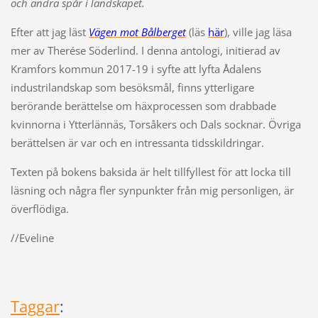
och andra spår i landskapet.
Efter att jag läst
Vägen mot Bålberget
(läs
här
), ville jag läsa
mer av Therése Söderlind. I denna antologi, initierad av
Kramfors kommun 2017-19 i syfte att lyfta Ådalens
industrilandskap som besöksmål, finns ytterligare
berörande berättelse om häxprocessen som drabbade
kvinnorna i Ytterlännäs, Torsåkers och Dals socknar. Övriga
berättelsen är var och en intressanta tidsskildringar.
Texten på bokens baksida är helt tillfyllest för att locka till
läsning och några fler synpunkter från mig personligen, är
överflödiga.
//Eveline
Taggar
: