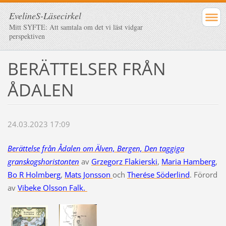
EvelineS-Läsecirkel
Mitt SYFTE: Att samtala om det vi läst vidgar
perspektiven
BERÄTTELSER FRÅN
ÅDALEN
24.03.2023 17:09
Berättelse från Ådalen om Älven, Bergen, Den taggiga
granskogshoristonten
av
Grzegorz Flakierski
,
Maria Hamberg
,
Bo R Holmberg
,
Mats Jonsson
och
Therése Söderlind
. Förord
av
Vibeke Olsson Falk.