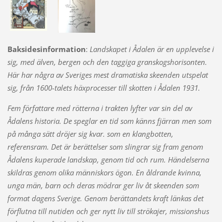
Baksidesinformation
:
Landskapet i Ådalen är en upplevelse i
sig, med älven, bergen och den taggiga granskogshorisonten.
Här har några av Sveriges mest dramatiska skeenden utspelat
sig, från 1600-talets häxprocesser till skotten i Ådalen 1931.
Fem författare med rötterna i trakten lyfter var sin del av
Ådalens historia. De speglar en tid som känns fjärran men som
på många sätt dröjer sig kvar. som en klangbotten,
referensram. Det är berättelser som slingrar sig fram genom
Ådalens kuperade landskap, genom tid och rum. Händelserna
skildras genom olika människors ögon. En åldrande kvinna,
unga män, barn och deras mödrar ger liv åt skeenden som
format dagens Sverige. Genom berättandets kraft länkas det
förflutna till nutiden och ger nytt liv till strökajer, missionshus