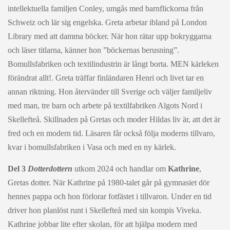
intellektuella familjen Conley, umgås med barnflickorna från
Schweiz och lär sig engelska. Greta arbetar ibland på London
Library med att damma böcker. När hon rätar upp bokryggarna
och läser titlarna, känner hon ”böckernas berusning”.
Bomullsfabriken och textilindustrin är långt borta. MEN kärleken
förändrat allt!. Greta träffar finländaren Henri och livet tar en
annan riktning. Hon återvänder till Sverige och väljer familjeliv
med man, tre barn och arbete på textilfabriken Algots Nord i
Skellefteå. Skillnaden på Gretas och moder Hildas liv är, att det är
fred och en modern tid. Läsaren får också följa moderns tillvaro,
kvar i bomullsfabriken i Vasa och med en ny kärlek.
Del 3
Dotterdottern
utkom 2024 och handlar om
Kathrine
,
Gretas dotter. När Kathrine på 1980-talet går på gymnasiet dör
hennes pappa och hon förlorar fotfästet i tillvaron. Under en tid
driver hon planlöst runt i Skellefteå med sin kompis Viveka.
Kathrine jobbar lite efter skolan, för att hjälpa modern med