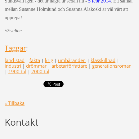
Sundsvall igen - det är några år sedan nu -
5 febr 2014
. Ett samtal
mellan Susanne Holmlund och Susanna Alakoski är väl värt att
upprepa!
//Eveline
Taggar
:
land-stad
|
fakta
|
krig
|
umbäranden
|
klasskillnad
|
industri
|
drömmar
|
arbetarförfattare
|
generationsroman
|
1900-tal
|
2000-tal
« Tillbaka
Kontakt