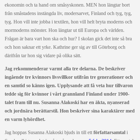
ekonomin och ta hand om småsyskonen. MEN hon längtar bort
från småstadens instängda liv, modersarvet, Finland och tyg, tyg,
tyg. Hon vill inte jobba i textilen, hon vill helt bryta moderns och
mormoderns mönster. Hon längtar ut till Europa och världen.
Frågan är bara vart hon ska och hur? I skolan gick det inte så bra
och hon saknar ett yrke. Kathrine ger sig av till Göteborg och
därifrån tar hon sig vidare på olika sätt.
Jag rekommenderar varmt alla tre delarna. De beskriver
ingående tre kvinnors livsvillkor utifrån tre generationer och
en samtid so känns igen. Upplysande att få veta hur tillvaron
tedde sig för kvinnor i vårt grannland Finland under 1900-
talet fram till nu. Susanna Alakoski har en äkta, nyanserad
och jordnära berättarstil. Hon beskriver sina karaktärer med
en varm lyhördhet.
Jag hoppas Susanna Alakoski bjuds in till ett
författarsamtal
i