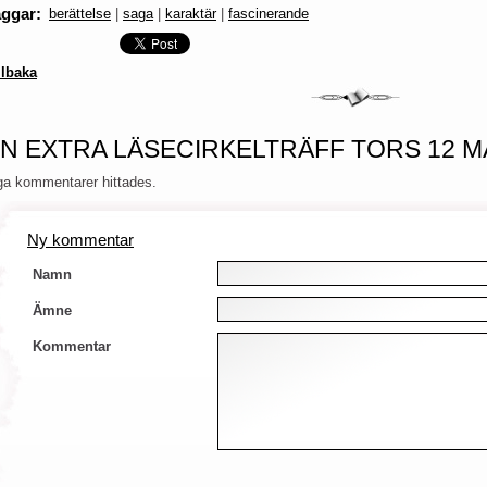
aggar
:
berättelse
|
saga
|
karaktär
|
fascinerande
llbaka
N EXTRA LÄSECIRKELTRÄFF TORS 12 M
ga kommentarer hittades.
Ny kommentar
Namn
Ämne
Kommentar