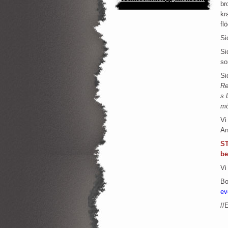
br
kr
fl
Si
Si
so
Si
Re
s
mö
Vi
An
ST
be
Vi
Bo
ev
//