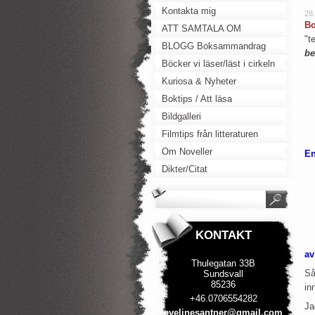
Kontakta mig
28
Bo
ATT SAMTALA OM
"t
BLOGG Boksammandrag
be
Böcker vi läser/läst i cirkeln
Kuriosa & Nyheter
Boktips / Att läsa
Bildgalleri
Filmtips från litteraturen
Om Noveller
En
Dikter/Citat
KONTAKT
av
Thulegatan 33B
Så
Sundsvall
85236
in
+46.0706554282
Ja
evelines
antner@g
mail.com