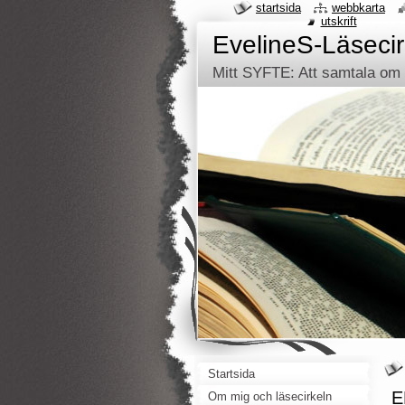
startsida
webbkarta
utskrift
EvelineS-Läsecir
Mitt SYFTE: Att samtala om d
Startsida
E
Om mig och läsecirkeln