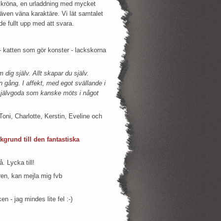
 skröna, en urladdning med mycket
även väna karaktäre. Vi lät samtalet
de fullt upp med att svara.
- katten som gör konster - lackskorna
m dig själv. Allt skapar du själv.
n gång. I affekt, med egot svällande i
självgoda som kanske möts i något
Toni, Charlotte, Kerstin, Eveline och
kgrund till den fantastiska
. Lycka till!
ren, kan mejla mig fvb
 - jag mindes lite fel :-)