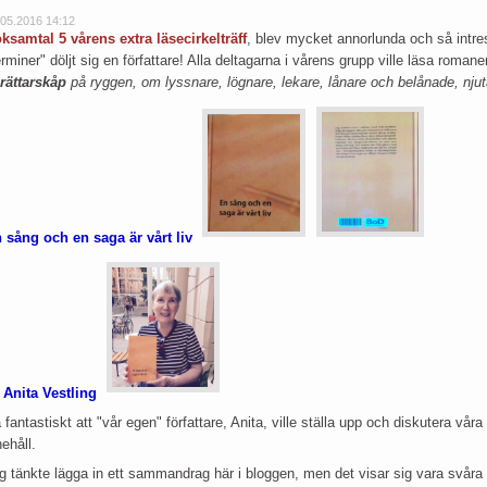
.05.2016 14:12
ksamtal 5 vårens extra läsecirkelträff
, blev mycket annorlunda och så intres
erminer" döljt sig en författare! Alla deltagarna i vårens grupp ville läsa rom
rättarskåp
på ryggen, om lyssnare, lögnare, lekare, lånare och belånade, nju
 sång och en saga är vårt liv
 Anita Vestling
 fantastiskt att "vår egen" författare, Anita, ville ställa upp och diskutera vår
nehåll.
g tänkte lägga in ett sammandrag här i bloggen, men det visar sig vara svåra ä