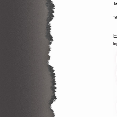
T
Ti
E
In