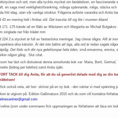
ottstycken och ord, men alla tyckte mycket om berättelsen, en fascinerande
aft, en saga med verklighetsförankring, många spännande, roliga, otäcka och 
öda fritt idag, utan vår vanliga struktur. Frågorna avlöste varandra och Anita ha
d 42 en mening helt i Anitas stil:
Det trasslar till sig lite i munnen ibland
.
d 171 -175 kände iaf en fläkt av
Mästaren och Margarita
av Michail Bulgakov 
m singlade ner från trädet mm
d 224 2:a stycket är full av fantastiska meningar. Jag citerar några:
Allt är ino
spektera dina känslor. Är det inte bättre att tiga, alla ord är redan sagda någo
läptåg. Det föds och dör nya geleklumpar hela tiden, små ensamma, envisa, 
rker någon gång
. Slut citat.
 som har läst och diskuterat denna annorlunda bok var: Maria, Berit, Gertrud, 
nette (bidrog per telefon) samt Anita själv.
ORT TACK till dig Anita, för att du så generöst delade med dig av din ba
rättelsen!
 fick också veta, att hon skriver på en ny bok - den väntar vi med spänning på
ken är utgiven på: Edition Gallimatuce 2015 och du som vill kontakta författa
elinesantner@gmail.com
Eveline (som under sommaren fick uppmaningen av författaren att läsa om boken