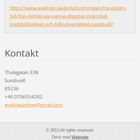
https://www.evelines-lasecirkel.com/news/tre-applen-
foll-fran-himlen-av-narine-abgarjan-bokcirkel-
stadsbiblioteket-och-folkuniversitetet-sundsvall/
Kontakt
Thulegatan 33B
Sundsvall
85236
+46.0706554282
evelines
antner@g
mail.com
© 2013 All rights reserved.
Drivs med
Webnode