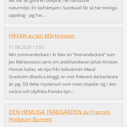
det var att göra ett bokprat i en fantastisk
naturmiljö. En läsfrämjare i Sundsvall får så här trevliga
uppdrag - jag har...
HÄXAN av Jan Mårtensson
11.08.2025 13:53
Min sommardeckare i år blev en ”Homandeckare” som
Jan Mårtenssons serie om antikhandlaren Johan Kristian
Homan kallas, ett tips från bokvännen Maud
Granholm (Basilica.blogg), en mer frekvent deckarläsare
än jag. Då detta mysterium som mest utspelar sig i den
vackra och idylliska franska byn...
DEN HEMLIGA TRÄDGÅRDEN av Frances
Hodgson Burnett