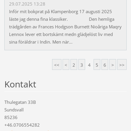
29.07.2025 13:28
Inför mit bokprat på Klampenborg 17 augusti 2025
läste jag denna fina klassiker. Den hemliga
trädgården av Frances Hodgson Burnett Nioåriga Maqry
Lennox lever ett bortskämt medn glädjelöst liv med
sina föräldrar i Indin. Men när...
<<
<
2
3
4
5
6
>
>>
Kontakt
Thulegatan 33B
Sundsvall
85236
+46.0706554282