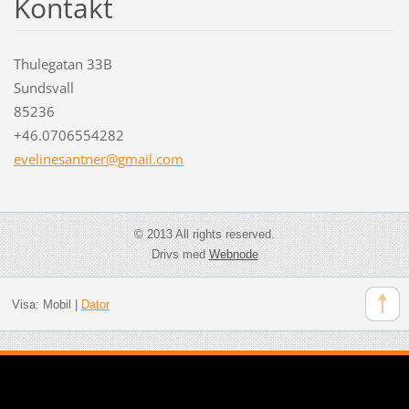
Kontakt
Thulegatan 33B
Sundsvall
85236
+46.0706554282
evelines
antner@g
mail.com
© 2013 All rights reserved.
Drivs med
Webnode
Visa:
Mobil
|
Dator