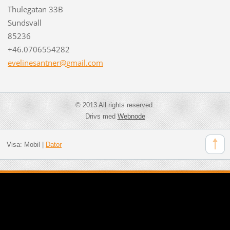
Thulegatan 33B
Sundsvall
85236
+46.0706554282
evelines
antner@g
mail.com
© 2013 All rights reserved.
Drivs med
Webnode
Visa:
Mobil
|
Dator