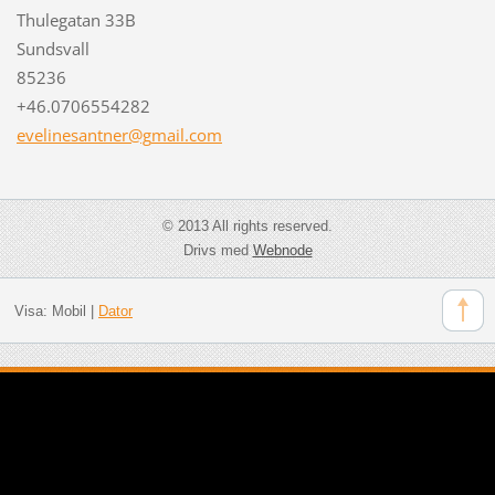
Thulegatan 33B
Sundsvall
85236
+46.0706554282
evelines
antner@g
mail.com
© 2013 All rights reserved.
Drivs med
Webnode
Visa:
Mobil
|
Dator