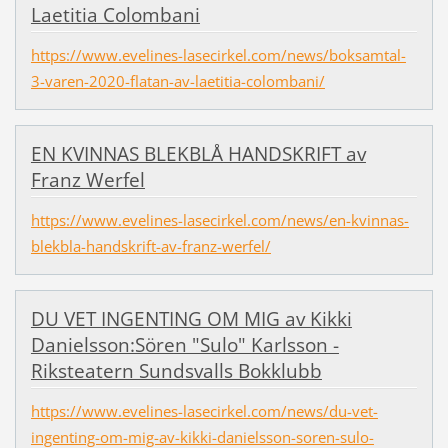
Laetitia Colombani
https://www.evelines-lasecirkel.com/news/boksamtal-
3-varen-2020-flatan-av-laetitia-colombani/
EN KVINNAS BLEKBLÅ HANDSKRIFT av
Franz Werfel
https://www.evelines-lasecirkel.com/news/en-kvinnas-
blekbla-handskrift-av-franz-werfel/
DU VET INGENTING OM MIG av Kikki
Danielsson:Sören "Sulo" Karlsson -
Riksteatern Sundsvalls Bokklubb
https://www.evelines-lasecirkel.com/news/du-vet-
ingenting-om-mig-av-kikki-danielsson-soren-sulo-