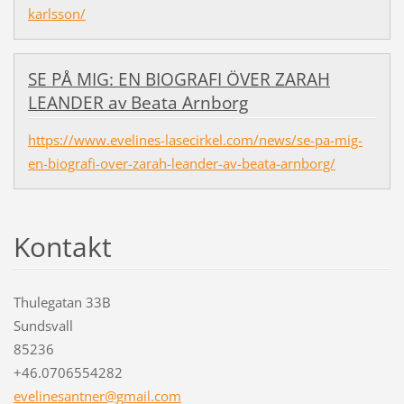
karlsson/
SE PÅ MIG: EN BIOGRAFI ÖVER ZARAH
LEANDER av Beata Arnborg
https://www.evelines-lasecirkel.com/news/se-pa-mig-
en-biografi-over-zarah-leander-av-beata-arnborg/
Kontakt
Thulegatan 33B
Sundsvall
85236
+46.0706554282
evelines
antner@g
mail.com