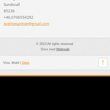
Sundsvall
85236
+46.0706554282
evelines
antner@g
mail.com
© 2013 All rights reserved.
Drivs med
Webnode
Visa:
Mobil
|
Dator