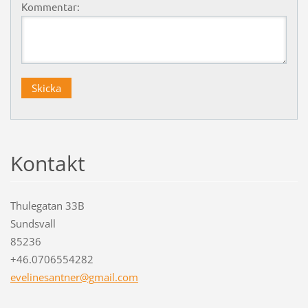
Kommentar:
Kontakt
Thulegatan 33B
Sundsvall
85236
+46.0706554282
evelines
antner@g
mail.com