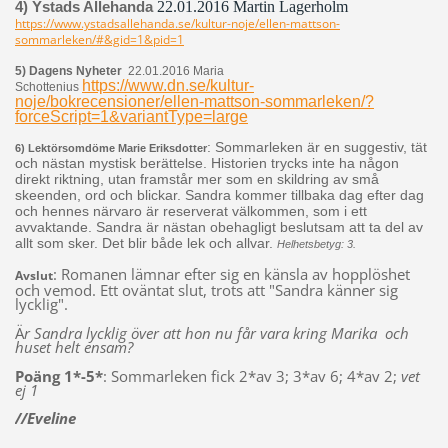
4) Ystads Allehanda
22.01.2016
Martin Lagerholm
https://www.ystadsallehanda.se/kultur-noje/ellen-mattson-
sommarleken/#&gid=1&pid=1
5) Dagens Nyheter
22.01.2016 Maria
https://www.dn.se/kultur-
Schottenius
noje/bokrecensioner/ellen-mattson-sommarleken/?
forceScript=1&variantType=large
: Sommarleken är en suggestiv, tät
6) Lektörsomdöme Marie Eriksdotter
och nästan mystisk berättelse. Historien trycks inte ha någon
direkt riktning, utan framstår mer som en skildring av små
skeenden, ord och blickar. Sandra kommer tillbaka dag efter dag
och hennes närvaro är reserverat välkommen, som i ett
avvaktande. Sandra är nästan obehagligt beslutsam att ta del av
allt som sker. Det blir både lek och allvar.
Helhetsbetyg: 3.
:
Romanen lämnar efter sig en känsla av hopplöshet
Avslut
och vemod. Ett oväntat slut, trots att "Sandra känner sig
lycklig".
Ä
r Sandra lycklig över att hon nu får vara kring Marika och
huset helt ensam?
Poäng 1*-5*
: Sommarleken fick 2*av 3; 3*av 6; 4*av 2;
vet
ej 1
//Eveline