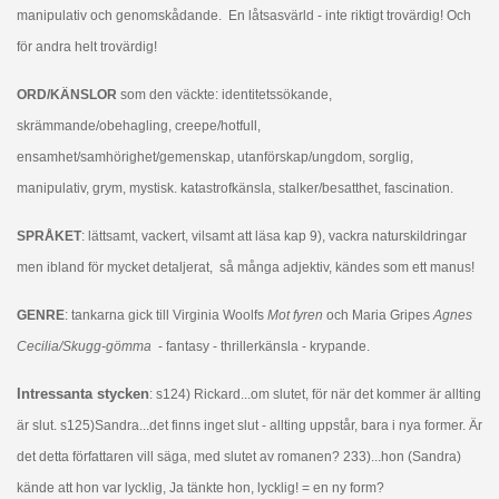
manipulativ och genomskådande. En låtsasvärld - inte riktigt trovärdig! Och
för andra helt trovärdig!
ORD/KÄNSLOR
som den väckte: identitetssökande,
skrämmande/obehagling, creepe/hotfull,
ensamhet/samhörighet/gemenskap, utanförskap/ungdom, sorglig,
manipulativ, grym, mystisk. katastrofkänsla, stalker/besatthet, fascination.
SPRÅKET
: lättsamt, vackert, vilsamt att läsa kap 9), vackra naturskildringar
men ibland för mycket detaljerat, så många adjektiv, kändes som ett manus!
GENRE
: tankarna gick till Virginia Woolfs
Mot fyren
och Maria Gripes
Agnes
Cecilia/Skugg-gömma
- fantasy - thrillerkänsla - krypande.
Intressanta stycken
: s124) Rickard...om slutet, för när det kommer är allting
är slut. s125)Sandra...det finns inget slut - allting uppstår, bara i nya former. Är
det detta författaren vill säga, med slutet av romanen? 233)...hon (Sandra)
kände att hon var lycklig, Ja tänkte hon, lycklig! = en ny form?