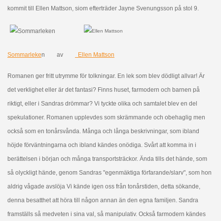
kommit till Ellen Mattson, siom efterträder Jayne Svenungsson på stol 9.
Sommarleke
n
av
Ellen Mattson
Romanen ger fritt utrymme för tolkningar. En lek som blev dödligt allvar! Är
det verklighet eller är det fantasi? Finns huset, farmodern och barnen på
riktigt, eller i Sandras drömmar? Vi tyckte olika och samtalet blev en del
spekulationer. Romanen upplevdes som skrämmande och obehaglig men
också som en tonårsvånda. Många och långa beskrivningar, som ibland
höjde förväntningarna och ibland kändes onödiga. Svårt att komma in i
berättelsen i början och många transportsträckor. Ända tills det hände, som
så olyckligt hände, genom Sandras "egenmäktiga förfarande/slarv", som hon
aldrig vågade avslöja Vi kände igen oss från tonårstiden, detta sökande,
denna besatthet att höra till någon annan än den egna familjen. Sandra
framställs så medveten i sina val, så manipulativ. Också farmodern kändes