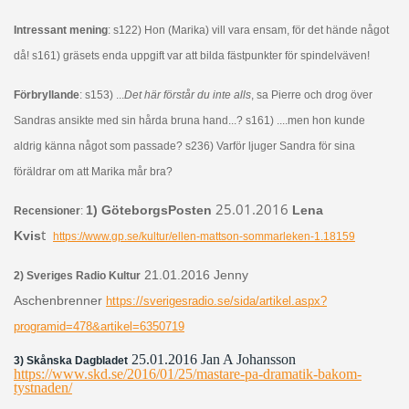
Intressant mening
: s122) Hon (Marika) vill vara ensam, för det hände något
då! s161) gräsets enda uppgift var att bilda fästpunkter för spindelväven!
Förbryllande
: s153) ...
Det här förstår du inte alls
, sa Pierre och drog över
Sandras ansikte med sin hårda bruna hand...? s161) ....men hon kunde
aldrig känna något som passade? s236) Varför ljuger Sandra för sina
föräldrar om att Marika mår bra?
25.01.2016
1) GöteborgsPosten
Lena
Recensioner
:
t
Kvis
https://www.gp.se/kultur/ellen-mattson-sommarleken-1.18159
21.01.2016 Jenny
2) Sveriges Radio Kultur
Aschenbrenner
https://sverigesradio.se/sida/artikel.aspx?
programid=478&artikel=6350719
25.01.2016 Jan A Johansson
3) Skånska Dagbladet
https://www.skd.se/2016/01/25/mastare-pa-dramatik-bakom-
tystnaden/