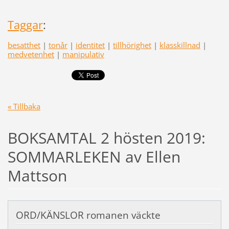
Taggar
:
besatthet
|
tonår
|
identitet
|
tillhörighet
|
klasskillnad
|
medvetenhet
|
manipulativ
« Tillbaka
BOKSAMTAL 2 hösten 2019:
SOMMARLEKEN av Ellen
Mattson
ORD/KÄNSLOR romanen väckte