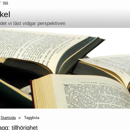
rss
kel
et vi läst vidgar perspektiven
Startsida
Tagglista
agg: tillhörighet