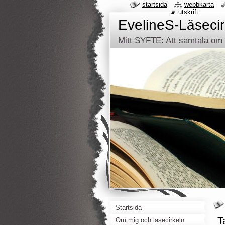
startsida
webbkarta
utskrift
EvelineS-Läsecir
Mitt SYFTE: Att samtala om d
Startsida
T
Om mig och läsecirkeln