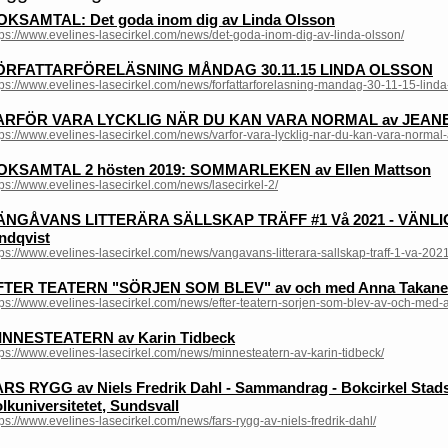
OKSAMTAL: Det goda inom dig av Linda Olsson
tps://www.evelines-lasecirkel.com/news/det-goda-inom-dig-av-linda-olsson/
ÖRFATTARFÖRELÄSNING MÅNDAG 30.11.15 LINDA OLSSON
tps://www.evelines-lasecirkel.com/news/forfattarforelasning-mandag-30-11-15-linda
ARFÖR VARA LYCKLIG NÄR DU KAN VARA NORMAL av JEAN
tps://www.evelines-lasecirkel.com/news/varfor-vara-lycklig-nar-du-kan-vara-normal-
OKSAMTAL 2 hösten 2019: SOMMARLEKEN av Ellen Mattson
tps://www.evelines-lasecirkel.com/news/lasecirkel-2/
ÄNGÅVANS LITTERÄRA SÄLLSKAP TRÄFF #1 Vå 2021 - VÄNLIG
ndqvist
tps://www.evelines-lasecirkel.com/news/vangavans-litterara-sallskap-traff-1-va-2021
FTER TEATERN "SÖRJEN SOM BLEV" av och med Anna Takan
tps://www.evelines-lasecirkel.com/news/efter-teatern-sorjen-som-blev-av-och-med
INNESTEATERN av Karin Tidbeck
tps://www.evelines-lasecirkel.com/news/minnesteatern-av-karin-tidbeck/
RS RYGG av Niels Fredrik Dahl - Sammandrag - Bokcirkel Stads
lkuniversitetet, Sundsvall
tps://www.evelines-lasecirkel.com/news/fars-rygg-av-niels-fredrik-dahl/