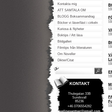
Kontakta mig
B
ht
ATT SAMTALA OM
BLOGG Boksammandrag
F
ht
Böcker vi läser/läst i cirkeln
Kuriosa & Nyheter
V
ht
Boktips / Att läsa
Bildgalleri
B
ht
Filmtips från litteraturen
Om Noveller
V
Li
Dikter/Citat
ht
E
ht
KONTAKT
M
ht
Thulegatan 33B
FA
Sundsvall
85236
Fo
ht
+46.0706554282
evelines
antner@g
mail.com