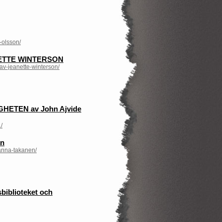
-olsson/
ETTE WINTERSON
av-jeanette-winterson/
HETEN av John Ajvide
/
en
-anna-takanen/
biblioteket och