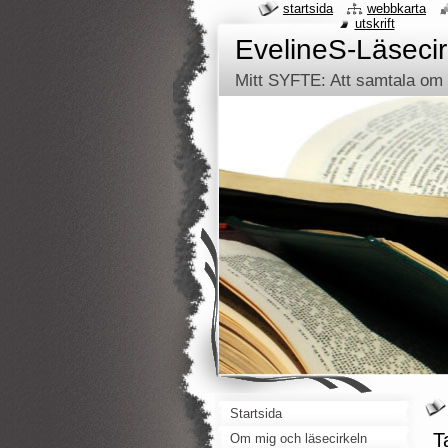
startsida
webbkarta
utskrift
EvelineS-Läsecir
Mitt SYFTE: Att samtala om d
Startsida
T
Om mig och läsecirkeln