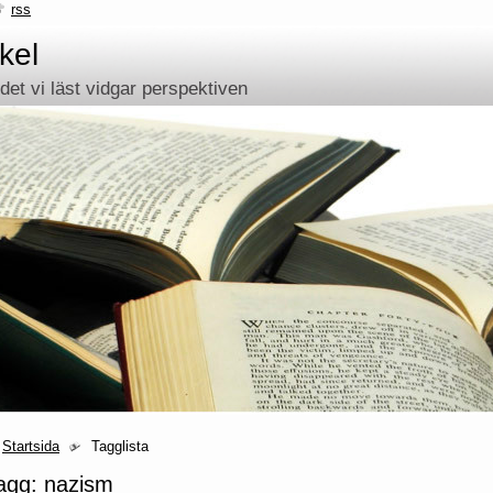
rss
kel
et vi läst vidgar perspektiven
Startsida
Tagglista
agg: nazism