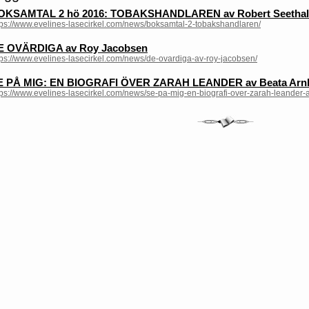
OKSAMTAL 2 hö 2016: TOBAKSHANDLAREN av Robert Seethal
tps://www.evelines-lasecirkel.com/news/boksamtal-2-tobakshandlaren/
E OVÄRDIGA av Roy Jacobsen
tps://www.evelines-lasecirkel.com/news/de-ovardiga-av-roy-jacobsen/
E PÅ MIG: EN BIOGRAFI ÖVER ZARAH LEANDER av Beata Arn
tps://www.evelines-lasecirkel.com/news/se-pa-mig-en-biografi-over-zarah-leander-