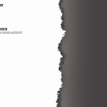
er
borg
av-beata-arnborg/