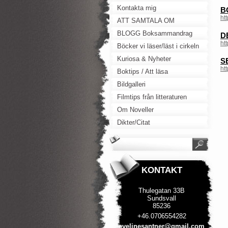
Kontakta mig
B
ht
ATT SAMTALA OM
BLOGG Boksammandrag
D
ht
Böcker vi läser/läst i cirkeln
Kuriosa & Nyheter
S
ht
Boktips / Att läsa
Bildgalleri
Filmtips från litteraturen
Om Noveller
Dikter/Citat
KONTAKT
Thulegatan 33B
Sundsvall
85236
+46.0706554282
evelines
antner@g
mail.com