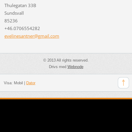
Thulegatan 33B
Sundsvall
85236
+46.0706554282
evelines
antner@g
mail.com
© 2013 All rights reserved.
Drivs med
Webnode
Visa:
Mobil
|
Dator