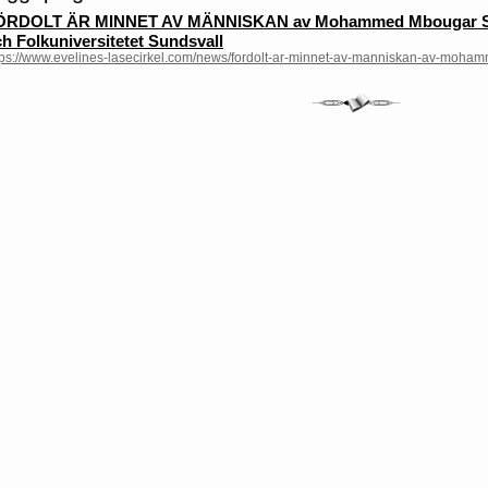
ÖRDOLT ÄR MINNET AV MÄNNISKAN av Mohammed Mbougar Sarr 
h Folkuniversitetet Sundsvall
tps://www.evelines-lasecirkel.com/news/fordolt-ar-minnet-av-manniskan-av-moha