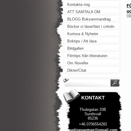
Kontakta mig
F
oc
ATT SAMTALA OM
ht
BLOGG Boksammandrag
Böcker vi läser/läst i cirkeln
Kuriosa & Nyheter
Boktips / Att läsa
Bildgalleri
Filmtips från litteraturen
Om Noveller
Dikter/Citat
KONTAKT
Thulegatan 33B
Sundsvall
85236
+46.0706554282
evelines
antner@g
mail.com