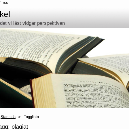
rss
kel
et vi läst vidgar perspektiven
Startsida
Tagglista
agg: plagiat