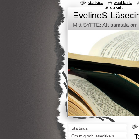
startsida
webbkarta
utskrift
EvelineS-Läsecir
Mitt SYFTE: Att samtala om d
Startsida
T
Om mig och läsecirkeln