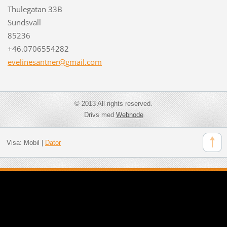
Thulegatan 33B
Sundsvall
85236
+46.0706554282
evelines
antner@g
mail.com
© 2013 All rights reserved.
Drivs med
Webnode
Visa:
Mobil
|
Dator