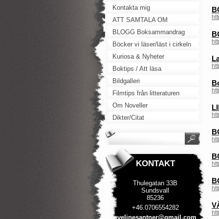
Kontakta mig
B
ht
ATT SAMTALA OM
BLOGG Boksammandrag
B
ht
Böcker vi läser/läst i cirkeln
Kuriosa & Nyheter
La
ht
Boktips / Att läsa
Bildgalleri
B
ht
Filmtips från litteraturen
Om Noveller
L
ht
Dikter/Citat
B
ht
B
KONTAKT
ht
BO
Thulegatan 33B
ht
Sundsvall
85236
V
+46.0706554282
ht
evelines
antner@g
mail.com