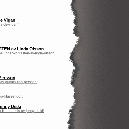
e Vigan
ne-de-vigan/
TEN av Linda Olsson
junger-koltrasten-av-linda-olsson/
Persson
av-gunilla-linn-persson/
ka-klussendorf/
enny Diski
ll-antarktis-av-jenny-diski/