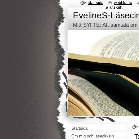
startsida
webbkarta
utskrift
EvelineS-Läsecir
Mitt SYFTE: Att samtala om d
Startsida
T
Om mig och läsecirkeln