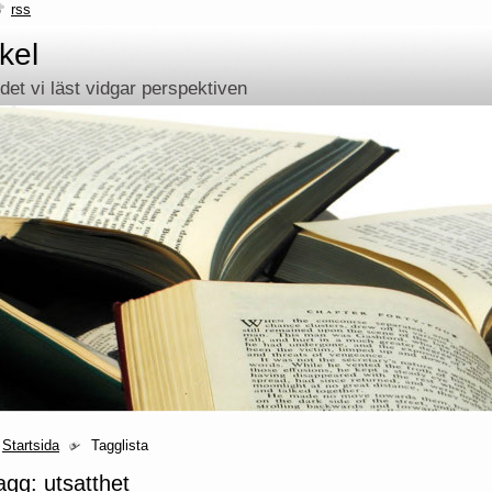
rss
kel
et vi läst vidgar perspektiven
Startsida
Tagglista
agg: utsatthet