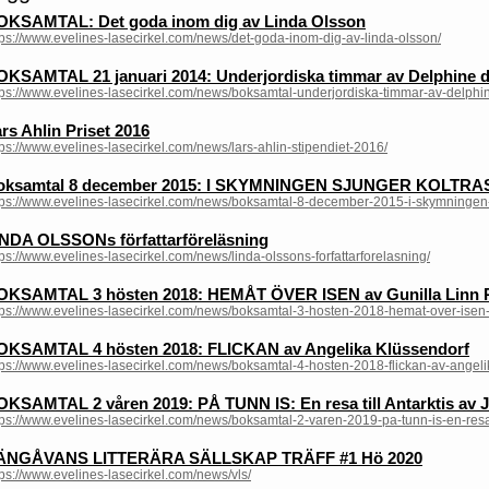
OKSAMTAL: Det goda inom dig av Linda Olsson
tps://www.evelines-lasecirkel.com/news/det-goda-inom-dig-av-linda-olsson/
OKSAMTAL 21 januari 2014: Underjordiska timmar av Delphine d
tps://www.evelines-lasecirkel.com/news/boksamtal-underjordiska-timmar-av-delphi
rs Ahlin Priset 2016
tps://www.evelines-lasecirkel.com/news/lars-ahlin-stipendiet-2016/
oksamtal 8 december 2015: I SKYMNINGEN SJUNGER KOLTRAS
tps://www.evelines-lasecirkel.com/news/boksamtal-8-december-2015-i-skymningen-s
INDA OLSSONs författarföreläsning
tps://www.evelines-lasecirkel.com/news/linda-olssons-forfattarforelasning/
OKSAMTAL 3 hösten 2018: HEMÅT ÖVER ISEN av Gunilla Linn 
tps://www.evelines-lasecirkel.com/news/boksamtal-3-hosten-2018-hemat-over-isen-
OKSAMTAL 4 hösten 2018: FLICKAN av Angelika Klüssendorf
tps://www.evelines-lasecirkel.com/news/boksamtal-4-hosten-2018-flickan-av-angeli
KSAMTAL 2 våren 2019: PÅ TUNN IS: En resa till Antarktis av J
tps://www.evelines-lasecirkel.com/news/boksamtal-2-varen-2019-pa-tunn-is-en-resa-ti
ÄNGÅVANS LITTERÄRA SÄLLSKAP TRÄFF #1 Hö 2020
tps://www.evelines-lasecirkel.com/news/vls/