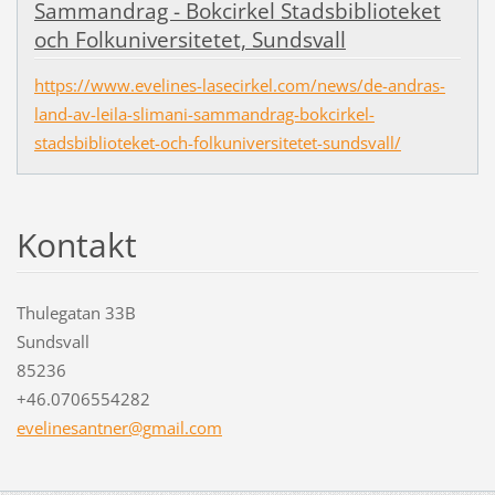
Sammandrag - Bokcirkel Stadsbiblioteket
och Folkuniversitetet, Sundsvall
https://www.evelines-lasecirkel.com/news/de-andras-
land-av-leila-slimani-sammandrag-bokcirkel-
stadsbiblioteket-och-folkuniversitetet-sundsvall/
Kontakt
Thulegatan 33B
Sundsvall
85236
+46.0706554282
evelines
antner@g
mail.com