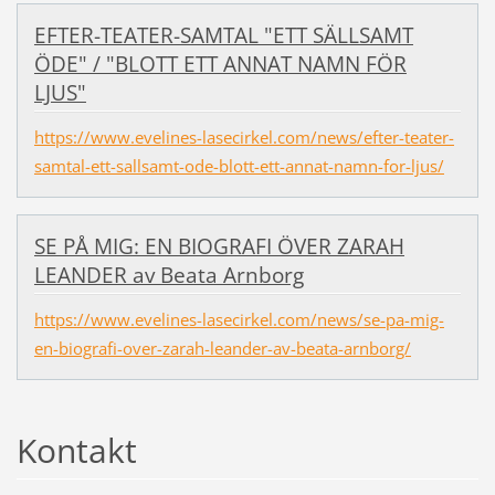
EFTER-TEATER-SAMTAL "ETT SÄLLSAMT
ÖDE" / "BLOTT ETT ANNAT NAMN FÖR
LJUS"
https://www.evelines-lasecirkel.com/news/efter-teater-
samtal-ett-sallsamt-ode-blott-ett-annat-namn-for-ljus/
SE PÅ MIG: EN BIOGRAFI ÖVER ZARAH
LEANDER av Beata Arnborg
https://www.evelines-lasecirkel.com/news/se-pa-mig-
en-biografi-over-zarah-leander-av-beata-arnborg/
Kontakt