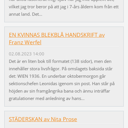
vilket jag tror beror på att jag i 7-års åldern kom från ett
annat land. Det...
EN KVINNAS BLEKBLÅ HANDSKRIFT av
Franz Werfel
02.08.2023 14:00
Det är en liten bok till formatet (138 sidor), men den
innehåller stora livsfrågor. På omslagets baksida står
det: WIEN 1936. En underbar oktobermorgon går
sektionschefen Leonidas igenom sin post. Han står på
höjden av sin framgångrika bana och ännu inträffar
gratulationer med anledning av hans...
STÄDERSKAN av Nita Prose