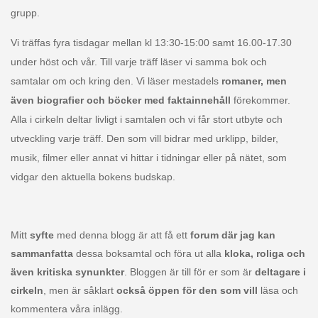
grupp.
Vi träffas fyra tisdagar mellan kl 13:30-15:00 samt 16.00-17.30
under höst och vår. Till varje träff läser vi samma bok och
samtalar om och kring den. Vi läser mestadels
romaner, men
även biografier och böcker med faktainnehåll
förekommer.
Alla i cirkeln deltar livligt i samtalen och vi får stort utbyte och
utveckling varje träff. Den som vill bidrar med urklipp, bilder,
musik, filmer eller annat vi hittar i tidningar eller på nätet, som
vidgar den aktuella bokens budskap.
Mitt
syfte
med denna blogg är att få ett
forum där jag kan
sammanfatta
dessa bo
ksamtal och föra ut alla
kloka, roliga och
även kritiska synunkter
. Bloggen är till för er som är
deltagare i
cirkeln
, men är såklart
också öppen för den som vill
läsa och
kommentera våra inlägg.