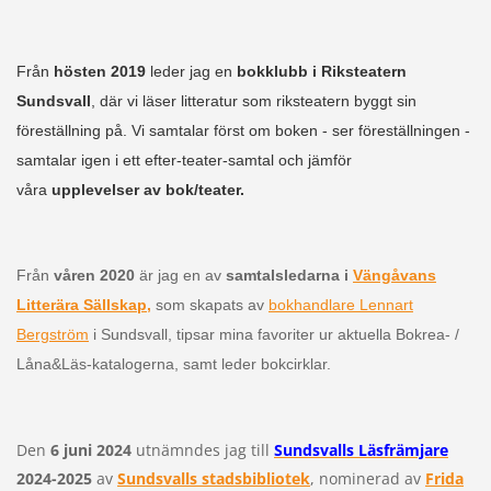
Från
hösten 2019
leder jag en
bokklubb i Riksteatern
Sundsvall
, där vi läser litteratur som riksteatern byggt sin
föreställning på. Vi samtalar först om boken - ser föreställningen -
samtalar igen i ett efter-teater-samtal och jämför
våra
upplevelser av bok/teater.
Från
våren 2020
är jag en av
samtalsledarna i
Vängåvans
Litterära Sällskap,
som skapats av
bokhandlare Lennart
Bergström
i Sundsvall, tipsar mina favoriter ur aktuella Bokrea- /
Låna&Läs-katalogerna, samt leder bokcirklar.
Den
6 juni 2024
utnämndes jag till
Sundsvalls Läsfrämjare
2024-2025
av
Sundsvalls stadsbibliotek
, nominerad av
Frida