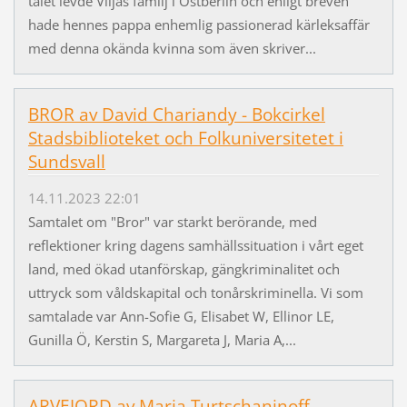
talet levde Viljas familj i Östberlin och enligt breven
hade hennes pappa enhemlig passionerad kärleksaffär
med denna okända kvinna som även skriver...
BROR av David Chariandy - Bokcirkel
Stadsbiblioteket och Folkuniversitetet i
Sundsvall
14.11.2023 22:01
Samtalet om "Bror" var starkt berörande, med
reflektioner kring dagens samhällssituation i vårt eget
land, med ökad utanförskap, gängkriminalitet och
uttryck som våldskapital och tonårskriminella. Vi som
samtalade var Ann-Sofie G, Elisabet W, Ellinor LE,
Gunilla Ö, Kerstin S, Margareta J, Maria A,...
ARVEJORD av Maria Turtschaninoff -