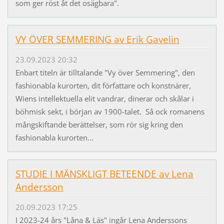
som ger röst åt det osägbara".
VY ÖVER SEMMERING av Erik Gavelin
23.09.2023 20:32
Enbart titeln är tilltalande "Vy över Semmering", den
fashionabla kurorten, dit författare och konstnärer,
Wiens intellektuella elit vandrar, dinerar och skålar i
böhmisk sekt, i början av 1900-talet. Så ock romanens
mångskiftande berättelser, som rör sig kring den
fashionabla kurorten...
STUDIE I MÄNSKLIGT BETEENDE av Lena
Andersson
20.09.2023 17:25
I 2023-24 års "Låna & Läs" ingår Lena Anderssons