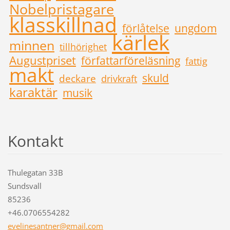
Nobelpristagare
klasskillnad
förlåtelse
ungdom
kärlek
minnen
tillhörighet
Augustpriset
författarföreläsning
fattig
makt
skuld
deckare
drivkraft
karaktär
musik
Kontakt
Thulegatan 33B
Sundsvall
85236
+46.0706554282
evelines
antner@g
mail.com