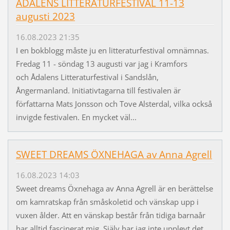
ÅDALENS LITTERATURFESTIVAL 11-13
augusti 2023
16.08.2023 21:35
I en bokblogg måste ju en litteraturfestival omnämnas.
Fredag 11 - söndag 13 augusti var jag i Kramfors
och Ådalens Litteraturfestival i Sandslån,
Ångermanland. Initiativtagarna till festivalen är
författarna Mats Jonsson och Tove Alsterdal, vilka också
invigde festivalen. En mycket väl...
SWEET DREAMS ÖXNEHAGA av Anna Agrell
16.08.2023 14:03
Sweet dreams Öxnehaga av Anna Agrell är en berättelse
om kamratskap från småskoletid och vänskap upp i
vuxen ålder. Att en vänskap består från tidiga barnaår
har alltid fascinerat mig. Själv har jag inte upplevt det,