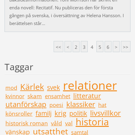
enda novell: Recitatif. Nu publiceras den för första
gången på svenska, i översättning av Helena Hansson. I
berättelsen står...
<<
<
2
3
4
5
6
>
>>
Taggar
relationer
Kärlek
svek
mod
litteratur
skam
kvinnor
ensamhet
utanförskap
klassiker
poesi
hat
livsvillkor
krig
familj
politik
könsroller
historia
historisk roman
våld
val
utsatthet
vänskap
samtal